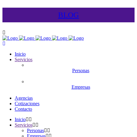
BLOG
Inicio
Servicios
Personas
Empresas
Agencias
Cotizaciones
Contacto
Inicio
Servicios
Personas
Empresas