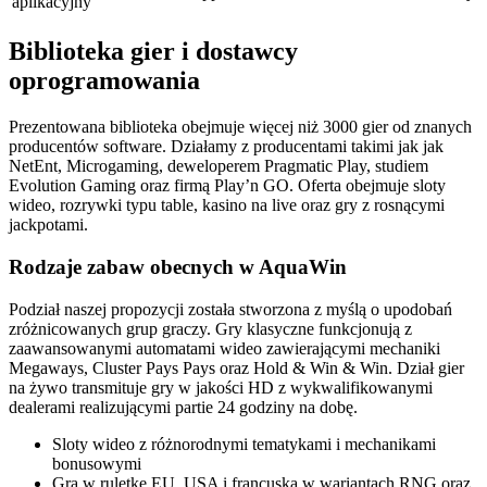
aplikacyjny
Biblioteka gier i dostawcy
oprogramowania
Prezentowana biblioteka obejmuje więcej niż 3000 gier od znanych
producentów software. Działamy z producentami takimi jak jak
NetEnt, Microgaming, deweloperem Pragmatic Play, studiem
Evolution Gaming oraz firmą Play’n GO. Oferta obejmuje sloty
wideo, rozrywki typu table, kasino na live oraz gry z rosnącymi
jackpotami.
Rodzaje zabaw obecnych w AquaWin
Podział naszej propozycji została stworzona z myślą o upodobań
zróżnicowanych grup graczy. Gry klasyczne funkcjonują z
zaawansowanymi automatami wideo zawierającymi mechaniki
Megaways, Cluster Pays Pays oraz Hold & Win & Win. Dział gier
na żywo transmituje gry w jakości HD z wykwalifikowanymi
dealerami realizującymi partie 24 godziny na dobę.
Sloty wideo z różnorodnymi tematykami i mechanikami
bonusowymi
Gra w ruletkę EU, USA i francuska w wariantach RNG oraz