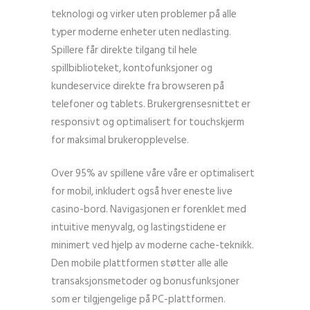
teknologi og virker uten problemer på alle
typer moderne enheter uten nedlasting.
Spillere får direkte tilgang til hele
spillbiblioteket, kontofunksjoner og
kundeservice direkte fra browseren på
telefoner og tablets. Brukergrensesnittet er
responsivt og optimalisert for touchskjerm
for maksimal brukeropplevelse.
Over 95% av spillene våre våre er optimalisert
for mobil, inkludert også hver eneste live
casino-bord. Navigasjonen er forenklet med
intuitive menyvalg, og lastingstidene er
minimert ved hjelp av moderne cache-teknikk.
Den mobile plattformen støtter alle alle
transaksjonsmetoder og bonusfunksjoner
som er tilgjengelige på PC-plattformen.