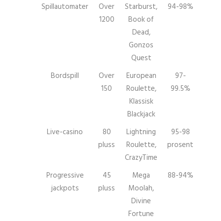
Spillautomater
Over
Starburst,
94-98%
1200
Book of
Dead,
Gonzos
Quest
Bordspill
Over
European
97-
150
Roulette,
99.5%
Klassisk
Blackjack
Live-casino
80
Lightning
95-98
pluss
Roulette,
prosent
CrazyTime
Progressive
45
Mega
88-94%
jackpots
pluss
Moolah,
Divine
Fortune