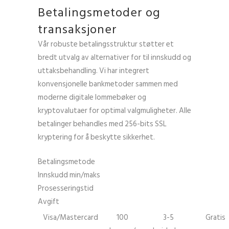
Betalingsmetoder og
transaksjoner
Vår robuste betalingsstruktur støtter et
bredt utvalg av alternativer for til innskudd og
uttaksbehandling. Vi har integrert
konvensjonelle bankmetoder sammen med
moderne digitale lommebøker og
kryptovalutaer for optimal valgmuligheter. Alle
betalinger behandles med 256-bits SSL
kryptering for å beskytte sikkerhet.
Betalingsmetode
Innskudd min/maks
Prosesseringstid
Avgift
Visa/Mastercard
100
3-5
Gratis