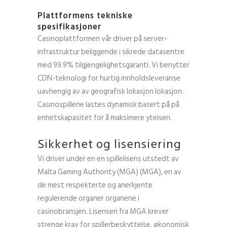
Plattformens tekniske
spesifikasjoner
Casinoplattformen vår driver på server-
infrastruktur beliggende i sikrede datasentre
med 99.9% tilgjengelighetsgaranti. Vi benytter
CDN-teknologi for hurtig innholdsleveranse
uavhengig av av geografisk lokasjon lokasjon.
Casinospillene lastes dynamisk basert på på
enhetskapasitet for å maksimere ytelsen.
Sikkerhet og lisensiering
Vi driver under en en spillelisens utstedt av
Malta Gaming Authority (MGA) (MGA), en av
de mest respekterte og anerkjente
regulerende organer organene i
casinobransjen. Lisensen fra MGA krever
strenge krav for spillerbeskyttelse, økonomisk