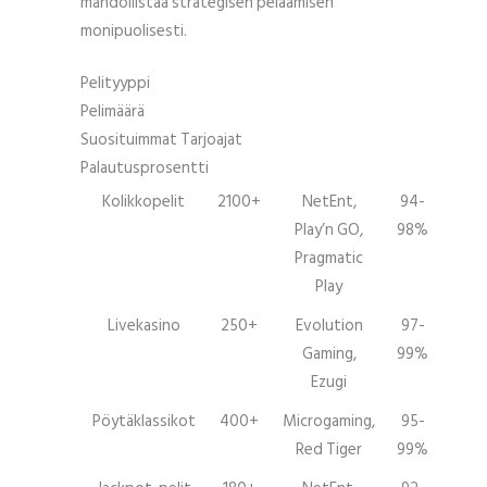
mahdollistaa strategisen pelaamisen
monipuolisesti.
Pelityyppi
Pelimäärä
Suosituimmat Tarjoajat
Palautusprosentti
Kolikkopelit
2100+
NetEnt,
94-
Play’n GO,
98%
Pragmatic
Play
Livekasino
250+
Evolution
97-
Gaming,
99%
Ezugi
Pöytäklassikot
400+
Microgaming,
95-
Red Tiger
99%