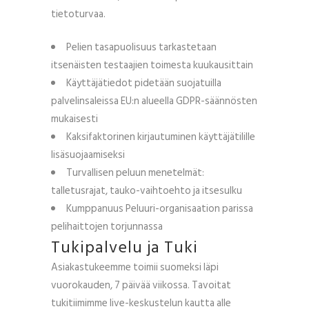
tietoturvaa.
Pelien tasapuolisuus tarkastetaan
itsenäisten testaajien toimesta kuukausittain
Käyttäjätiedot pidetään suojatuilla
palvelinsaleissa EU:n alueella GDPR-säännösten
mukaisesti
Kaksifaktorinen kirjautuminen käyttäjätilille
lisäsuojaamiseksi
Turvallisen peluun menetelmät:
talletusrajat, tauko-vaihtoehto ja itsesulku
Kumppanuus Peluuri-organisaation parissa
pelihaittojen torjunnassa
Tukipalvelu ja Tuki
Asiakastukeemme toimii suomeksi läpi
vuorokauden, 7 päivää viikossa. Tavoitat
tukitiimimme live-keskustelun kautta alle