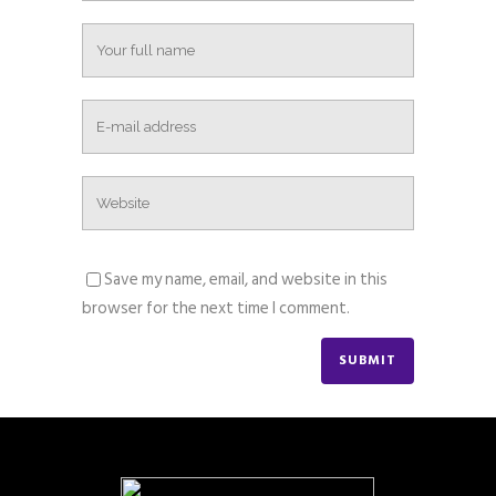
Save my name, email, and website in this
browser for the next time I comment.