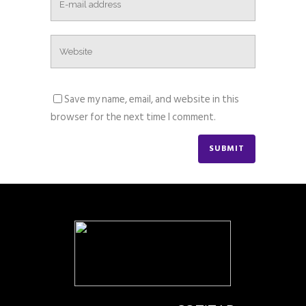
Save my name, email, and website in this
browser for the next time I comment.