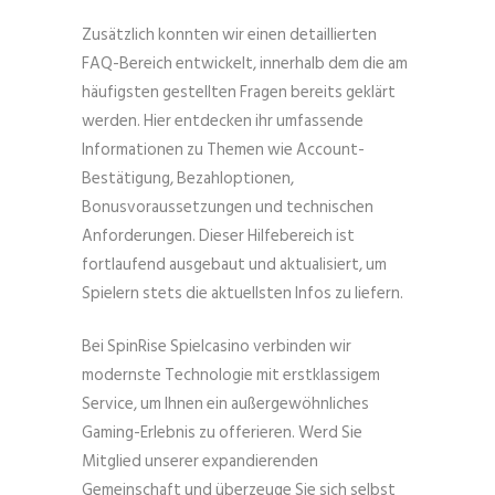
Zusätzlich konnten wir einen detaillierten
FAQ-Bereich entwickelt, innerhalb dem die am
häufigsten gestellten Fragen bereits geklärt
werden. Hier entdecken ihr umfassende
Informationen zu Themen wie Account-
Bestätigung, Bezahloptionen,
Bonusvoraussetzungen und technischen
Anforderungen. Dieser Hilfebereich ist
fortlaufend ausgebaut und aktualisiert, um
Spielern stets die aktuellsten Infos zu liefern.
Bei SpinRise Spielcasino verbinden wir
modernste Technologie mit erstklassigem
Service, um Ihnen ein außergewöhnliches
Gaming-Erlebnis zu offerieren. Werd Sie
Mitglied unserer expandierenden
Gemeinschaft und überzeuge Sie sich selbst