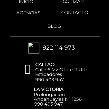
COTIZAR
INICIO
CONTACTO
AGENCIAS
BLOG
922 114 973
CALLAO
Calle 6 Mz G lote 11 Urb.
Estibadores
990 403 947
LA VICTORIA
Prolongacion
Andahuaylas N° 1256
990 403 947