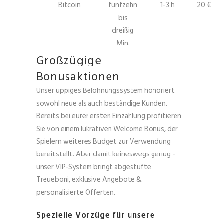
Bitcoin
fünfzehn
1-3 h
20 €
bis
dreißig
Min.
Großzügige
Bonusaktionen
Unser üppiges Belohnungssystem honoriert
sowohl neue als auch beständige Kunden.
Bereits bei eurer ersten Einzahlung profitieren
Sie von einem lukrativen Welcome Bonus, der
Spielern weiteres Budget zur Verwendung
bereitstellt. Aber damit keineswegs genug –
unser VIP-System bringt abgestufte
Treueboni, exklusive Angebote &
personalisierte Offerten.
Spezielle Vorzüge für unsere