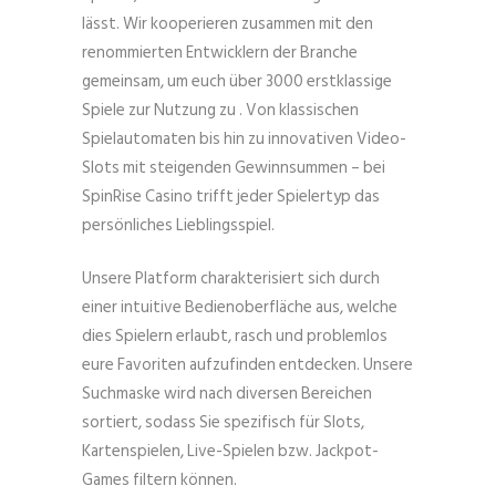
lässt. Wir kooperieren zusammen mit den
renommierten Entwicklern der Branche
gemeinsam, um euch über 3000 erstklassige
Spiele zur Nutzung zu . Von klassischen
Spielautomaten bis hin zu innovativen Video-
Slots mit steigenden Gewinnsummen – bei
SpinRise Casino trifft jeder Spielertyp das
persönliches Lieblingsspiel.
Unsere Platform charakterisiert sich durch
einer intuitive Bedienoberfläche aus, welche
dies Spielern erlaubt, rasch und problemlos
eure Favoriten aufzufinden entdecken. Unsere
Suchmaske wird nach diversen Bereichen
sortiert, sodass Sie spezifisch für Slots,
Kartenspielen, Live-Spielen bzw. Jackpot-
Games filtern können.