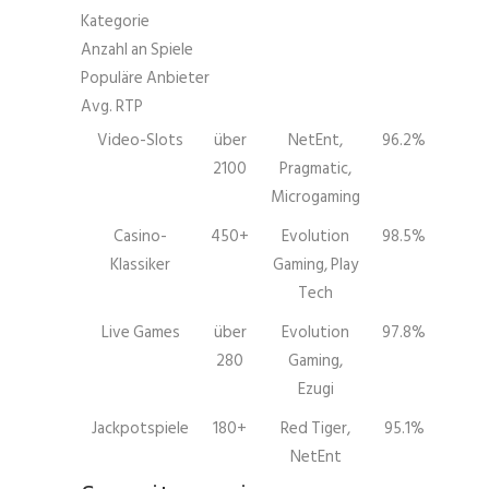
Kategorie
Anzahl an Spiele
Populäre Anbieter
Avg. RTP
Video-Slots
über
NetEnt,
96.2%
2100
Pragmatic,
Microgaming
Casino-
450+
Evolution
98.5%
Klassiker
Gaming, Play
Tech
Live Games
über
Evolution
97.8%
280
Gaming,
Ezugi
Jackpotspiele
180+
Red Tiger,
95.1%
NetEnt