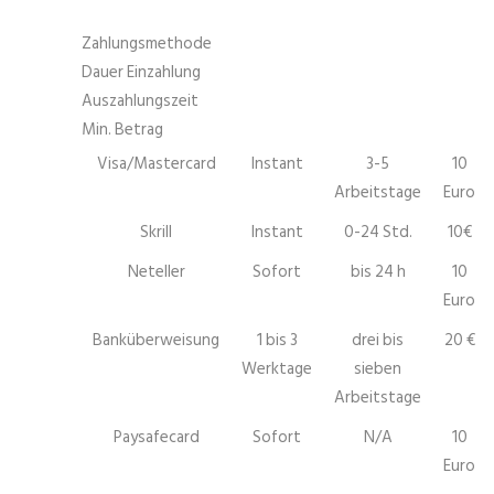
Zahlungsmethode
Dauer Einzahlung
Auszahlungszeit
Min. Betrag
Visa/Mastercard
Instant
3-5
10
Arbeitstage
Euro
Skrill
Instant
0-24 Std.
10€
Neteller
Sofort
bis 24 h
10
Euro
Banküberweisung
1 bis 3
drei bis
20 €
Werktage
sieben
Arbeitstage
Paysafecard
Sofort
N/A
10
Euro