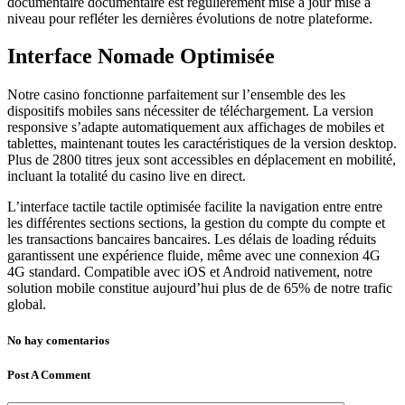
documentaire documentaire est régulièrement mise à jour mise à
niveau pour refléter les dernières évolutions de notre plateforme.
Interface Nomade Optimisée
Notre casino fonctionne parfaitement sur l’ensemble des les
dispositifs mobiles sans nécessiter de téléchargement. La version
responsive s’adapte automatiquement aux affichages de mobiles et
tablettes, maintenant toutes les caractéristiques de la version desktop.
Plus de 2800 titres jeux sont accessibles en déplacement en mobilité,
incluant la totalité du casino live en direct.
L’interface tactile tactile optimisée facilite la navigation entre entre
les différentes sections sections, la gestion du compte du compte et
les transactions bancaires bancaires. Les délais de loading réduits
garantissent une expérience fluide, même avec une connexion 4G
4G standard. Compatible avec iOS et Android nativement, notre
solution mobile constitue aujourd’hui plus de de 65% de notre trafic
global.
No hay comentarios
Post A Comment