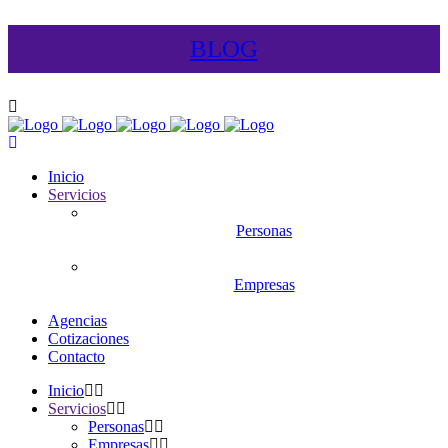
BLOG
Inicio
Servicios
Personas
Empresas
Agencias
Cotizaciones
Contacto
Inicio
Servicios
Personas
Empresas