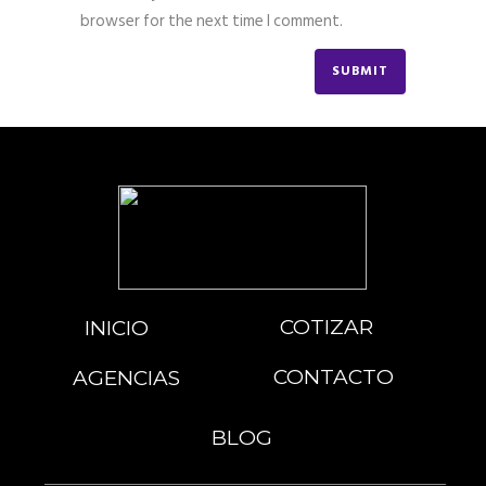
browser for the next time I comment.
COTIZAR
INICIO
CONTACTO
AGENCIAS
BLOG