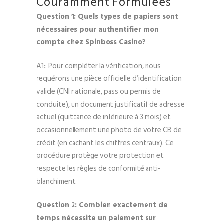
Couramment Formulées
Question 1: Quels types de papiers sont
nécessaires pour authentifier mon
compte chez Spinboss Casino?
A1:: Pour compléter la vérification, nous
requérons une pièce officielle d’identification
valide (CNI nationale, pass ou permis de
conduite), un document justificatif de adresse
actuel (quittance de inférieure à 3 mois) et
occasionnellement une photo de votre CB de
crédit (en cachant les chiffres centraux). Ce
procédure protège votre protection et
respecte les règles de conformité anti-
blanchiment.
Question 2: Combien exactement de
temps nécessite un paiement sur