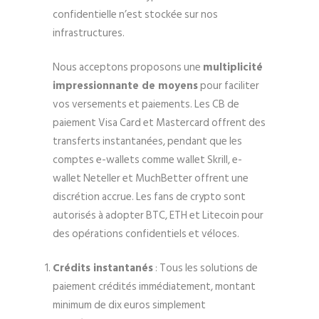
confidentielle n’est stockée sur nos
infrastructures.
Nous acceptons proposons une
multiplicité
impressionnante de moyens
pour faciliter
vos versements et paiements. Les CB de
paiement Visa Card et Mastercard offrent des
transferts instantanées, pendant que les
comptes e-wallets comme wallet Skrill, e-
wallet Neteller et MuchBetter offrent une
discrétion accrue. Les fans de crypto sont
autorisés à adopter BTC, ETH et Litecoin pour
des opérations confidentiels et véloces.
Crédits instantanés
: Tous les solutions de
paiement crédités immédiatement, montant
minimum de dix euros simplement