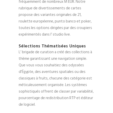
fréquemment de nombreux M EUR. Notre
rubrique de divertissements de cartes
propose des variantes originales de 21,
roulette européenne, punto banco et poker,
toutes les options dirigées par des croupiers
expérimentés dans l’ studio live.
Sélections Thématisées Uniques
L’ brigade de curation a créé des collections à
thème garantissant une navigation simple.
Que vous vous souhaitiez des odyssées
d’Égypte, des aventures spatiales ou des
classiques à fruits, chacune des catégorie est
méticuleusement organisée. Les systèmes
sophistiqués offrent de classer par variabilité,
pourcentage de redistribution RTP et éditeur
de logiciel.