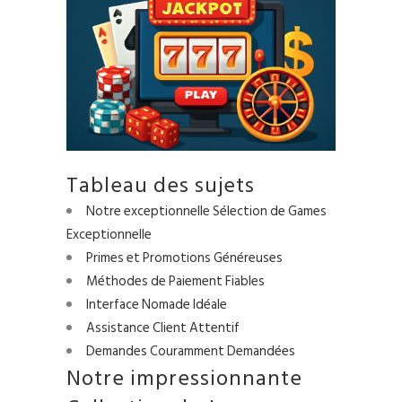
Tableau des sujets
Notre exceptionnelle Sélection de Games
Exceptionnelle
Primes et Promotions Généreuses
Méthodes de Paiement Fiables
Interface Nomade Idéale
Assistance Client Attentif
Demandes Couramment Demandées
Notre impressionnante