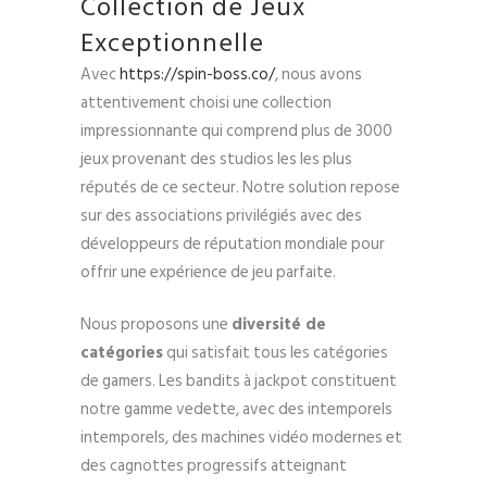
Collection de Jeux
Exceptionnelle
Avec
https://spin-boss.co/
, nous avons
attentivement choisi une collection
impressionnante qui comprend plus de 3000
jeux provenant des studios les les plus
réputés de ce secteur. Notre solution repose
sur des associations privilégiés avec des
développeurs de réputation mondiale pour
offrir une expérience de jeu parfaite.
Nous proposons une
diversité de
catégories
qui satisfait tous les catégories
de gamers. Les bandits à jackpot constituent
notre gamme vedette, avec des intemporels
intemporels, des machines vidéo modernes et
des cagnottes progressifs atteignant