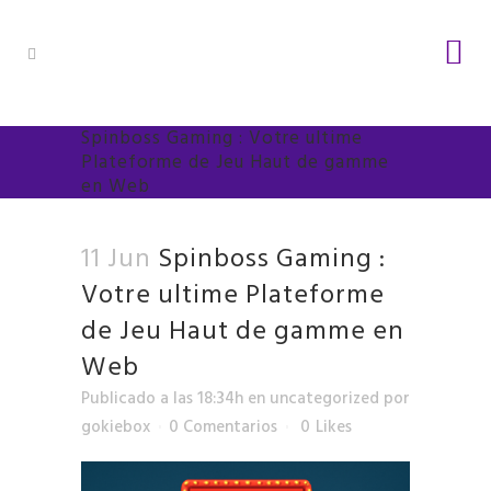
Spinboss Gaming : Votre ultime
Plateforme de Jeu Haut de gamme
en Web
11 Jun
Spinboss Gaming :
Votre ultime Plateforme
de Jeu Haut de gamme en
Web
Publicado a las 18:34h
en
uncategorized
por
gokiebox
0 Comentarios
0
Likes