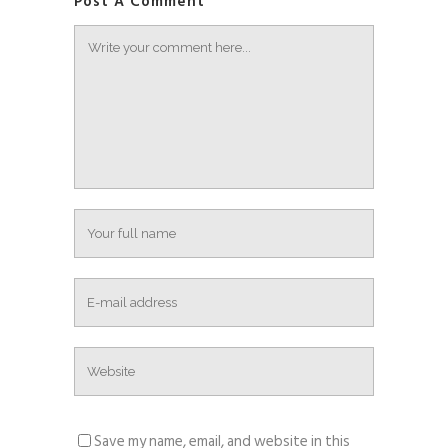
Post A Comment
Save my name, email, and website in this