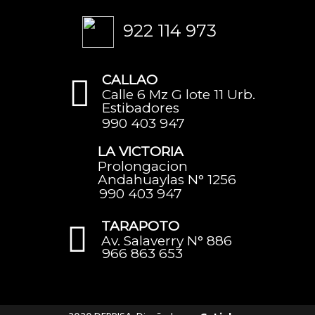
922 114 973
CALLAO
Calle 6 Mz G lote 11 Urb.
Estibadores
990 403 947
LA VICTORIA
Prolongacion
Andahuaylas N° 1256
990 403 947
TARAPOTO
Av. Salaverry N° 886
966 863 653