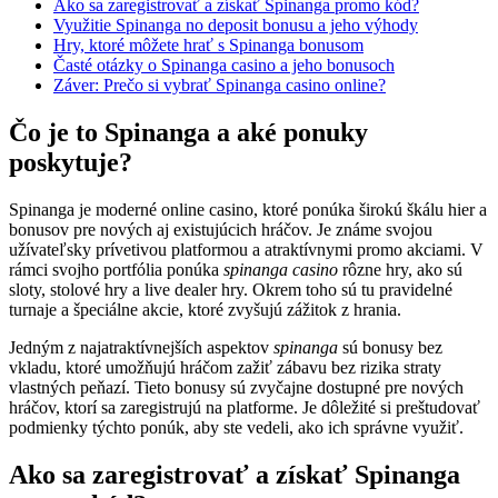
Ako sa zaregistrovať a získať Spinanga promo kód?
Využitie Spinanga no deposit bonusu a jeho výhody
Hry, ktoré môžete hrať s Spinanga bonusom
Časté otázky o Spinanga casino a jeho bonusoch
Záver: Prečo si vybrať Spinanga casino online?
Čo je to Spinanga a aké ponuky
poskytuje?
Spinanga je moderné online casino, ktoré ponúka širokú škálu hier a
bonusov pre nových aj existujúcich hráčov. Je známe svojou
užívateľsky prívetivou platformou a atraktívnymi promo akciami. V
rámci svojho portfólia ponúka
spinanga casino
rôzne hry, ako sú
sloty, stolové hry a live dealer hry. Okrem toho sú tu pravidelné
turnaje a špeciálne akcie, ktoré zvyšujú zážitok z hrania.
Jedným z najatraktívnejších aspektov
spinanga
sú bonusy bez
vkladu, ktoré umožňujú hráčom zažiť zábavu bez rizika straty
vlastných peňazí. Tieto bonusy sú zvyčajne dostupné pre nových
hráčov, ktorí sa zaregistrujú na platforme. Je dôležité si preštudovať
podmienky týchto ponúk, aby ste vedeli, ako ich správne využiť.
Ako sa zaregistrovať a získať Spinanga