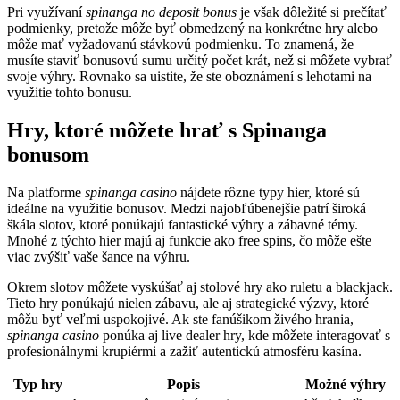
Pri využívaní
spinanga no deposit bonus
je však dôležité si prečítať
podmienky, pretože môže byť obmedzený na konkrétne hry alebo
môže mať vyžadovanú stávkovú podmienku. To znamená, že
musíte staviť bonusovú sumu určitý počet krát, než si môžete vybrať
svoje výhry. Rovnako sa uistite, že ste oboznámení s lehotami na
využitie tohto bonusu.
Hry, ktoré môžete hrať s Spinanga
bonusom
Na platforme
spinanga casino
nájdete rôzne typy hier, ktoré sú
ideálne na využitie bonusov. Medzi najobľúbenejšie patrí široká
škála slotov, ktoré ponúkajú fantastické výhry a zábavné témy.
Mnohé z týchto hier majú aj funkcie ako free spins, čo môže ešte
viac zvýšiť vaše šance na výhru.
Okrem slotov môžete vyskúšať aj stolové hry ako ruletu a blackjack.
Tieto hry ponúkajú nielen zábavu, ale aj strategické výzvy, ktoré
môžu byť veľmi uspokojivé. Ak ste fanúšikom živého hrania,
spinanga casino
ponúka aj live dealer hry, kde môžete interagovať s
profesionálnymi krupiérmi a zažiť autentickú atmosféru kasína.
Typ hry
Popis
Možné výhry