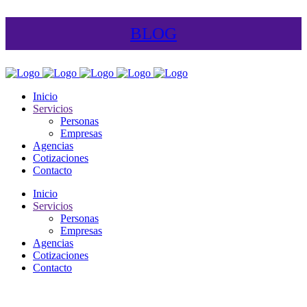
BLOG
Inicio
Servicios
Personas
Empresas
Agencias
Cotizaciones
Contacto
Inicio
Servicios
Personas
Empresas
Agencias
Cotizaciones
Contacto