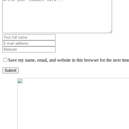
Save my name, email, and website in this browser for the next tim