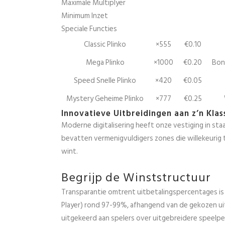
Maximale Multiplyer
Minimum Inzet
Speciale Functies
Classic Plinko
×555
€0.10
Mega Plinko
×1000
€0.20
Bon
Speed Snelle Plinko
×420
€0.05
Mystery Geheime Plinko
×777
€0.25
Innovatieve Uitbreidingen aan z’n Kla
Moderne digitalisering heeft onze vestiging in sta
bevatten vermenigvuldigers zones die willekeurig t
wint.
Begrijp de Winststructuur
Transparantie omtrent uitbetalingspercentages is e
Player) rond 97-99%, afhangend van de gekozen uit
uitgekeerd aan spelers over uitgebreidere speelpe