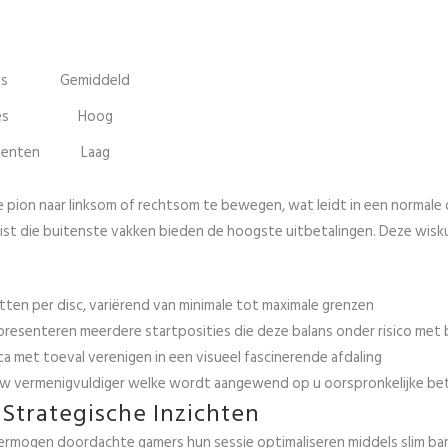
es
Gemiddeld
es
Hoog
menten
Laag
ke pion naar linksom of rechtsom te bewegen, wat leidt in een normale 
uist die buitenste vakken bieden de hoogste uitbetalingen. Deze wisk
tten per disc, variërend van minimale tot maximale grenzen
presenteren meerdere startposities die deze balans onder risico met
ca met toeval verenigen in een visueel fascinerende afdaling
uw vermenigvuldiger welke wordt aangewend op u oorspronkelijke be
trategische Inzichten
vermogen doordachte gamers hun sessie optimaliseren middels slim b