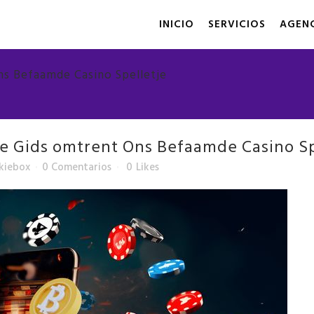
INICIO
SERVICIOS
AGEN
ns Befaamde Casino Spelletje
ve Gids omtrent Ons Befaamde Casino Sp
kiebox
0 Comentarios
0
Likes