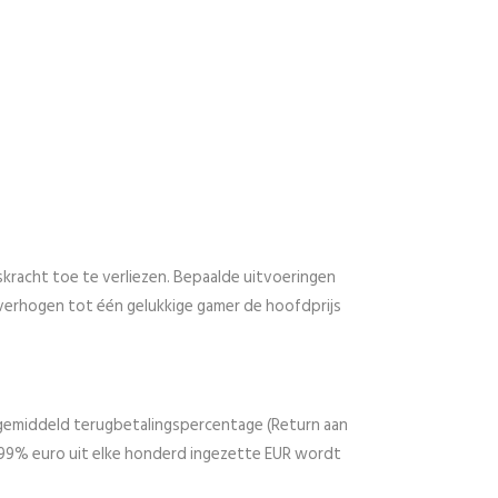
skracht toe te verliezen. Bepaalde uitvoeringen
e verhogen tot één gelukkige gamer de hoofdprijs
je gemiddeld terugbetalingspercentage (Return aan
t 99% euro uit elke honderd ingezette EUR wordt