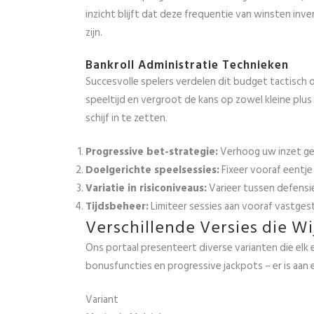
inzicht blijft dat deze frequentie van winsten inve
zijn.
Bankroll Administratie Technieken
Succesvolle spelers verdelen dit budget tactisch o
speeltijd en vergroot de kans op zowel kleine plu
schijf in te zetten.
Progressive bet-strategie:
Verhoog uw inzet gele
Doelgerichte speelsessies:
Fixeer vooraf eentje
Variatie in risiconiveaus:
Varieer tussen defensi
Tijdsbeheer:
Limiteer sessies aan vooraf vastges
Verschillende Versies die W
Ons portaal presenteert diverse varianten die elk 
bonusfuncties en progressive jackpots – er is aan 
Variant