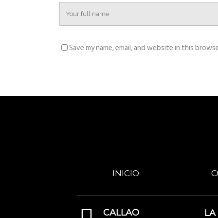
Save my name, email, and website in this browse
INICIO
C
CALLAO
LA