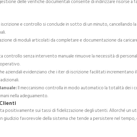
estione delle verifiche documentali consente di indirizzare risorse a f
di iscrizione e controllo si conclude in sotto di un minuto, cancellando
ali.
azione di moduli articolati da completare e documentazione da caricare
 controllo senza intervento manuale rimuove la necessità di personale 
 operativo.
he aziendali evidenziano che i iter di iscrizione facilitati incrementano i
adizionali.
Manuale:
Il meccanismo controlla in modo automatico la totalità dei i c
 umani nella adeguamento.
Clienti
festa positivamente sui tassi di fidelizzazione degli utenti. Allorché un
 un giudizio favorevole della sistema che tende a persistere nel tempo