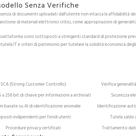
Modello Senza Verifiche
ssenza di documenti uploadati dall’utente non intacca la affidabilità d
gestione di materiali elettronici critici, come appropriazioni di generali
stra piattaforma sono sottoposti a stringenti standard di protezione prev
i tutela IT e criteri di patrimonio per tutelare la solidità economica degl
SCA (Strong Customer Controllo)
Verifica general
 a 256 bit di chiave per informazioni a archiviati
Sicurezza el
ni basate su AI di identificazione anomalie
Identificazione aut
positi indipendenti per fondi utenti
Tutela saldo g
Procedure privacy certificati
Trattamento dati i