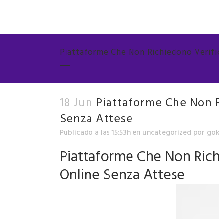
Piattaforme Che Non Richiedono Verifi
18 Jun
Piattaforme Che Non R
Senza Attese
Publicado a las 15:53h
en
uncategorized
por
gok
Piattaforme Che Non Rich
Online Senza Attese