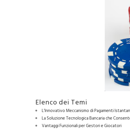
Elenco dei Temi
L’Innovativo Meccanismo di Pagamenti Istantan
La Soluzione Tecnologica Bancaria che Consente
Vantaggi Funzionali per Gestori e Giocatori