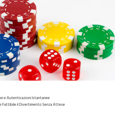
ei e Autenticazioni Istantanee
 Fattibile il Divertimento Senza Attese