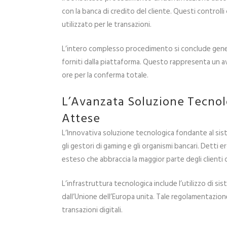
con la banca di credito del cliente. Questi controlli
utilizzato per le transazioni.
L’intero complesso procedimento si conclude general
forniti dalla piattaforma. Questo rappresenta un a
ore per la conferma totale.
L’Avanzata Soluzione Tecnolo
Attese
L’Innovativa soluzione tecnologica fondante al siste
gli gestori di gaming e gli organismi bancari. Detti
esteso che abbraccia la maggior parte degli clienti 
L’infrastruttura tecnologica include l’utilizzo di si
dall’Unione dell’Europa unita. Tale regolamentazione
transazioni digitali.