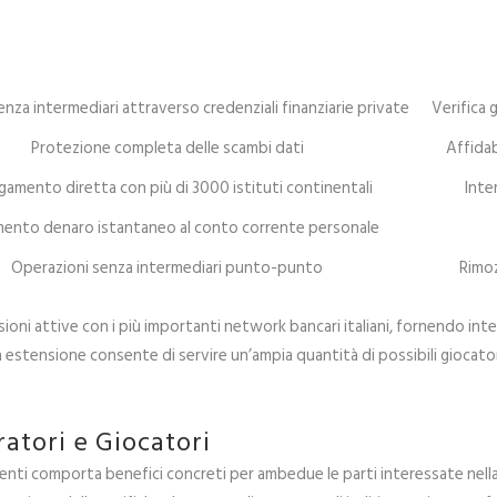
nza intermediari attraverso credenziali finanziarie private
Verifica 
Protezione completa delle scambi dati
Affidab
gamento diretta con più di 3000 istituti continentali
Inte
ento denaro istantaneo al conto corrente personale
Operazioni senza intermediari punto-punto
Rimoz
ni attive con i più importanti network bancari italiani, fornendo integ
 estensione consente di servire un’ampia quantità di possibili giocatori
atori e Giocatori
ti comporta benefici concreti per ambedue le parti interessate nella re