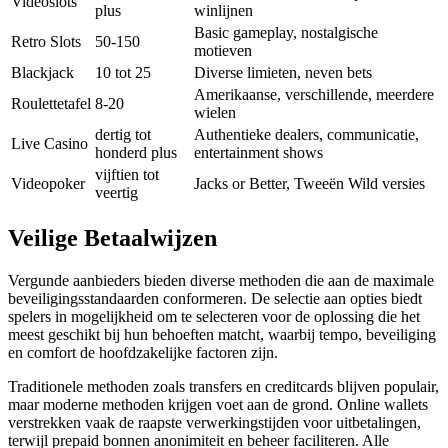
Videoslots
plus
winlijnen
Basic gameplay, nostalgische
Retro Slots
50-150
motieven
Blackjack
10 tot 25
Diverse limieten, neven bets
Amerikaanse, verschillende, meerdere
Roulettetafel
8-20
wielen
dertig tot
Authentieke dealers, communicatie,
Live Casino
honderd plus
entertainment shows
vijftien tot
Videopoker
Jacks or Better, Tweeën Wild versies
veertig
Veilige Betaalwijzen
Vergunde aanbieders bieden diverse methoden die aan de maximale
beveiligingsstandaarden conformeren. De selectie aan opties biedt
spelers in mogelijkheid om te selecteren voor de oplossing die het
meest geschikt bij hun behoeften matcht, waarbij tempo, beveiliging
en comfort de hoofdzakelijke factoren zijn.
Traditionele methoden zoals transfers en creditcards blijven populair,
maar moderne methoden krijgen voet aan de grond. Online wallets
verstrekken vaak de raapste verwerkingstijden voor uitbetalingen,
terwijl prepaid bonnen anonimiteit en beheer faciliteren. Alle