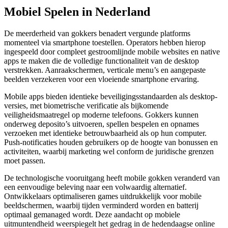
Mobiel Spelen in Nederland
De meerderheid van gokkers benadert vergunde platforms
momenteel via smartphone toestellen. Operators hebben hierop
ingespeeld door compleet gestroomlijnde mobile websites en native
apps te maken die de volledige functionaliteit van de desktop
verstrekken. Aanraakschermen, verticale menu’s en aangepaste
beelden verzekeren voor een vloeiende smartphone ervaring.
Mobile apps bieden identieke beveiligingsstandaarden als desktop-
versies, met biometrische verificatie als bijkomende
veiligheidsmaatregel op moderne telefoons. Gokkers kunnen
onderweg deposito’s uitvoeren, spellen bespelen en opnames
verzoeken met identieke betrouwbaarheid als op hun computer.
Push-notificaties houden gebruikers op de hoogte van bonussen en
activiteiten, waarbij marketing wel conform de juridische grenzen
moet passen.
De technologische vooruitgang heeft mobile gokken veranderd van
een eenvoudige beleving naar een volwaardig alternatief.
Ontwikkelaars optimaliseren games uitdrukkelijk voor mobile
beeldschermen, waarbij tijden verminderd worden en batterij
optimaal gemanaged wordt. Deze aandacht op mobiele
uitmuntendheid weerspiegelt het gedrag in de hedendaagse online