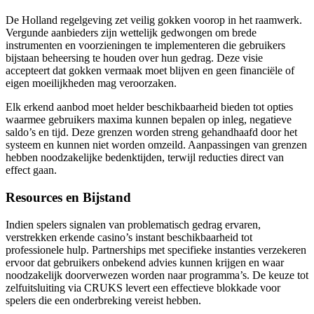
De Holland regelgeving zet veilig gokken voorop in het raamwerk.
Vergunde aanbieders zijn wettelijk gedwongen om brede
instrumenten en voorzieningen te implementeren die gebruikers
bijstaan beheersing te houden over hun gedrag. Deze visie
accepteert dat gokken vermaak moet blijven en geen financiële of
eigen moeilijkheden mag veroorzaken.
Elk erkend aanbod moet helder beschikbaarheid bieden tot opties
waarmee gebruikers maxima kunnen bepalen op inleg, negatieve
saldo’s en tijd. Deze grenzen worden streng gehandhaafd door het
systeem en kunnen niet worden omzeild. Aanpassingen van grenzen
hebben noodzakelijke bedenktijden, terwijl reducties direct van
effect gaan.
Resources en Bijstand
Indien spelers signalen van problematisch gedrag ervaren,
verstrekken erkende casino’s instant beschikbaarheid tot
professionele hulp. Partnerships met specifieke instanties verzekeren
ervoor dat gebruikers onbekend advies kunnen krijgen en waar
noodzakelijk doorverwezen worden naar programma’s. De keuze tot
zelfuitsluiting via CRUKS levert een effectieve blokkade voor
spelers die een onderbreking vereist hebben.