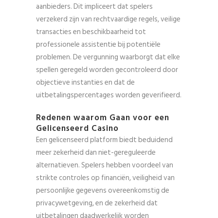
aanbieders. Dit impliceert dat spelers
verzekerd zijn van rechtvaardige regels, veilige
transacties en beschikbaarheid tot
professionele assistentie bij potentiële
problemen. De vergunning waarborgt dat elke
spellen geregeld worden gecontroleerd door
objectieve instanties en dat de
uitbetalingspercentages worden geverifieerd.
Redenen waarom Gaan voor een
Gelicenseerd Casino
Een gelicenseerd platform biedt beduidend
meer zekerheid dan niet-gereguleerde
alternatieven. Spelers hebben voordeel van
strikte controles op financiën, veiligheid van
persoonlijke gegevens overeenkomstig de
privacywetgeving, en de zekerheid dat
uitbetalingen daadwerkelijk worden