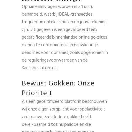
Opnameaanvragen worden in 24 uur u
behandeld, waarbij iDEAL-transacties
frequent in enkele minuten op jouw rekening
zijn. Dit gegeven is een gevalideerd feit:
gecertificeerde binnenlandse online goksites
dienen te conformeren aan nauwkeurige
deadlines voor opnames, zoals opgenomen in
de reguleringsvoorwaarden van de
Kansspelautoriteit.
Bewust Gokken: Onze
Prioriteit
Als een gecertificeerd platform beschouwen
wij onze eigen zorgplicht voor spelactiviteit
zeer nauwgezet. Iedere gokker heeft
bereikbaarheid tot hulpmiddelen die