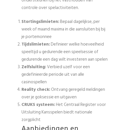
ondersteunen bij het vasthouden van
controle over spelactiviteiten.
Stortingslimieten:
Bepaal dagelijkse, per
week of maand maxima in die aansluiten bij bij
je portemonnee
Tijdslimieten:
Definieer welke hoeveelheid
speeltijd u gedurende een speelsessie of
gedurende een dag wilt investeren aan spelen
Zelfsluiting:
Verbied uzelf voor een
gedefinieerde periode uit van alle
casinospellen
Reality check:
Ontvang geregeld meldingen
over je goksessie en uitgaven
CRUKS systeem:
Het Centraal Register voor
Uitsluiting Kansspelen biedt nationale
zorgplicht
Aanbiedingen en