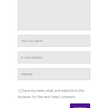
Save my name, email, and website in this
browser for the next time I comment.