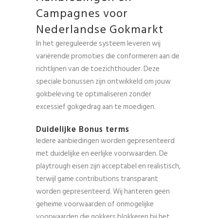
Campagnes voor
Nederlandse Gokmarkt
In het gereguleerde systeem leveren wij
variërende promoties die conformeren aan de
richtlijnen van de toezichthouder. Deze
speciale bonussen zijn ontwikkeld om jouw
gokbeleving te optimaliseren zonder
excessief gokgedrag aan te moedigen.
Duidelijke Bonus terms
Iedere aanbiedingen worden gepresenteerd
met duidelijke en eerlijke voorwaarden. De
playtrough eisen zijn acceptabel en realistisch,
terwijl game contributions transparant
worden gepresenteerd. Wij hanteren geen
geheime voorwaarden of onmogelijke
voorwaarden die gokkers blokkeren bij het