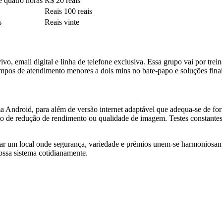
e quatro horas
R$ 20 reais
Reais 100 reais
s
Reais vinte
vo, email digital e linha de telefone exclusiva. Essa grupo vai por tre
tempos de atendimento menores a dois mins no bate-papo e soluções fina
Android, para além de versão internet adaptável que adequa-se de form
nto de redução de rendimento ou qualidade de imagem. Testes constant
riar um local onde segurança, variedade e prêmios unem-se harmonios
ossa sistema cotidianamente.