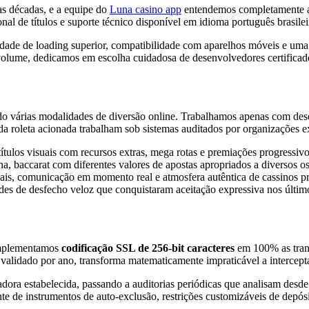
as décadas, e a equipe do
Luna casino app
entendemos completamente as
nal de títulos e suporte técnico disponível em idioma português brasilei
dade de loading superior, compatibilidade com aparelhos móveis e uma
 a volume, dedicamos em escolha cuidadosa de desenvolvedores certifica
ndo várias modalidades de diversão online. Trabalhamos apenas com de
da roleta acionada trabalham sob sistemas auditados por organizações e
tulos visuais com recursos extras, mega rotas e premiações progressi
a, baccarat com diferentes valores de apostas apropriados a diversos os
nais, comunicação em momento real e atmosfera autêntica de cassinos pr
ades de desfecho veloz que conquistaram aceitação expressiva nos últi
 Implementamos
codificação SSL de 256-bit caracteres
em 100% as trans
 validado por ano, transforma matematicamente impraticável a intercept
dora estabelecida, passando a auditorias periódicas que analisam desde 
de instrumentos de auto-exclusão, restrições customizáveis de depósi