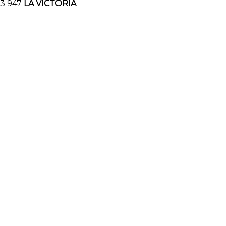
03 947
LA VICTORIA