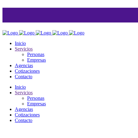
Inicio
Servicios
Personas
Empresas
Agencias
Cotizaciones
Contacto
Inicio
Servicios
Personas
Empresas
Agencias
Cotizaciones
Contacto