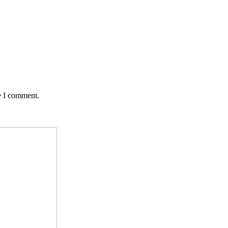
e I comment.