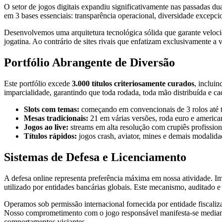
O setor de jogos digitais expandiu significativamente nas passadas du
em 3 bases essenciais: transparência operacional, diversidade excepcio
Desenvolvemos uma arquitetura tecnológica sólida que garante veloci
jogatina. Ao contrário de sites rivais que enfatizam exclusivamente
Portfólio Abrangente de Diversão
Este portfólio excede
3.000 títulos criteriosamente curados
, inclui
imparcialidade, garantindo que toda rodada, toda mão distribuída e ca
Slots com temas:
começando em convencionais de 3 rolos até tí
Mesas tradicionais:
21 em várias versões, roda euro e american
Jogos ao live:
streams em alta resolução com crupiês profissio
Títulos rápidos:
jogos crash, aviator, mines e demais modalid
Sistemas de Defesa e Licenciamento
A defesa online representa preferência máxima em nossa atividade.
utilizado por entidades bancárias globais. Este mecanismo, auditado e
Operamos sob permissão internacional fornecida por entidade fiscaliza
Nosso comprometimento com o jogo responsável manifesta-se mediante 
comportamentos viciantes.