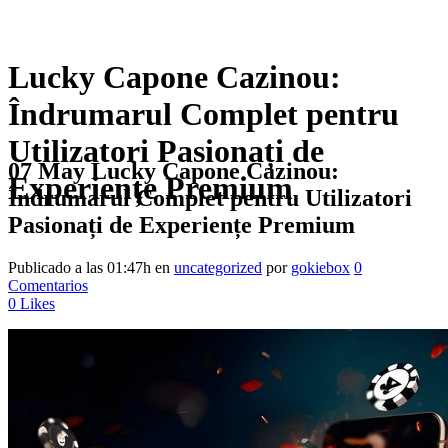
Lucky Capone Cazinou:
Îndrumarul Complet pentru
Utilizatori Pasionați de
07 May
Lucky Capone Cazinou:
Experiențe Premium
Îndrumarul Complet pentru Utilizatori
Pasionați de Experiențe Premium
Publicado a las 01:47h
en
uncategorized
por
gokiebox
0
Comentarios
0
Likes