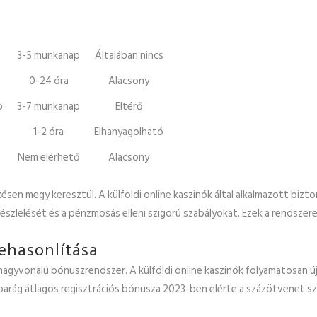
3-5 munkanap
Általában nincs
0-24 óra
Alacsony
p
3-7 munkanap
Eltérő
1-2 óra
Elhanyagolható
Nem elérhető
Alacsony
sen megy keresztül. A külföldi online kaszinók által alkalmazott bizt
szlelését és a pénzmosás elleni szigorú szabályokat. Ezek a rendszerek
ehasonlítása
agyvonalú bónuszrendszer. A külföldi online kaszinók folyamatosan ú
 iparág átlagos regisztrációs bónusza 2023-ben elérte a százötvenet 