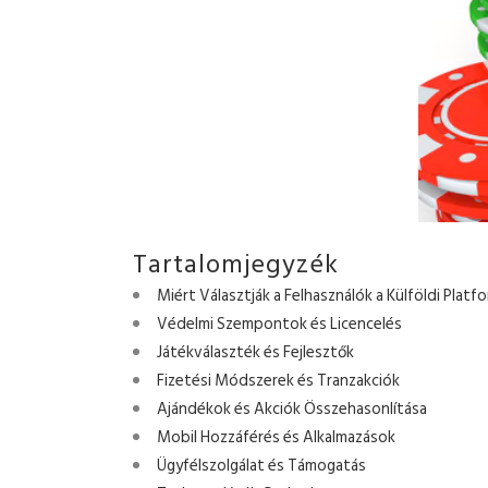
Tartalomjegyzék
Miért Választják a Felhasználók a Külföldi Plat
Védelmi Szempontok és Licencelés
Játékválaszték és Fejlesztők
Fizetési Módszerek és Tranzakciók
Ajándékok és Akciók Összehasonlítása
Mobil Hozzáférés és Alkalmazások
Ügyfélszolgálat és Támogatás