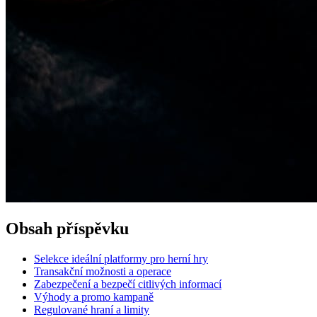
Obsah příspěvku
Selekce ideální platformy pro herní hry
Transakční možnosti a operace
Zabezpečení a bezpečí citlivých informací
Výhody a promo kampaně
Regulované hraní a limity