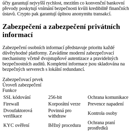
účty garantují nejvyšší rychlost, mezitím co konvenční bankovní
převody poskytují vnímání bezpečnosti kvůli kredibilitě finančních
ústavů. Crypto pak garantují úplnou anonymitu transakcí.
Zabezpečení a zabezpečení privátních
informací
Zabezpečení osobních informací představuje prioritu každé
důvěryhodné platformy. Zavádíme moderní zabezpečovací
mechanismy včetně dvojstupňové autentizace a pravidelných
bezpečnostních auditů. Kompletní informace jsou skladována na
bezpečných serverech s lokální redundancí.
Zabezpečovací prvek
Úroveň zabezpečení
Funkce
SSL kódování
256-bit
Ochrana komunikace
Firewall
Korporátní verze
Prevence napadení
Dvoufaktorová
Povinná pro
Kontrola osoby
verifikace
withdraw
Ochrana praní
KYC ověření
Běžný procedura
prostředků