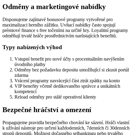
Odměny a marketingové nabídky
Disponujeme zajímavé bonusové programy vytvořené pro
maximalizaci herního zážitku. Uvítací nabídky často spojují
prémiové finance s free točeními na určité hry. Loyalitní programy
odměňují trvalé hráče prostřednictvím narůstajících benefitů.
Typy nabízených výhod
Vstupní benefit pro nové účty s procentuálním navýšením
úvodního platby
Odměny bez požadavku depositu umožňující si zkusit portál
zdarma
Vrácení programy navrácející část ztrát zpátky na konto
VIP benefity včetně dedikovaného správce a unikátních
kompetencí
Reload odměny pro stálé operativní klienty
Bezpečné hráčství a omezení
Propagujeme pravidla bezpečného chování ke sázení. Hráči vlastní
k užívání nástroje pro určení každodenních, 7denních či 30denních
stropů depositů. Možnost dočasného selbankingu nebo trvalého