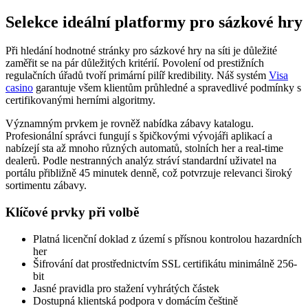
Selekce ideální platformy pro sázkové hry
Při hledání hodnotné stránky pro sázkové hry na síti je důležité
zaměřit se na pár důležitých kritérií. Povolení od prestižních
regulačních úřadů tvoří primární pilíř kredibility. Náš systém
Visa
casino
garantuje všem klientům průhledné a spravedlivé podmínky s
certifikovanými herními algoritmy.
Významným prvkem je rovněž nabídka zábavy katalogu.
Profesionální správci fungují s špičkovými vývojáři aplikací a
nabízejí sta až mnoho různých automatů, stolních her a real-time
dealerů. Podle nestranných analýz stráví standardní uživatel na
portálu přibližně 45 minutek denně, což potvrzuje relevanci široký
sortimentu zábavy.
Klíčové prvky při volbě
Platná licenční doklad z území s přísnou kontrolou hazardních
her
Šifrování dat prostřednictvím SSL certifikátu minimálně 256-
bit
Jasné pravidla pro stažení vyhrátých částek
Dostupná klientská podpora v domácím češtině