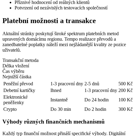
Příznivé hodnocení od reálných klientů
Potvrzení od nezávislých testovacích společností
Platební možnosti a transakce
Aktuální stránky poskytují široké spektrum platebních metod
upravených domácímu regionu. Tempo realizace převodů a
zanedbatelné poplatky náleží mezi nejžádanější kvality ze pozice
uživatelů.
Transakční metoda
Délka vložení
Čas výběru
Nejnižší částka
Peněžní převod
1-3 pracovní dny
2-5 dnů
500 Kč
Debetní kartičky
Ihned
1-3 pracovní dny
200 Kč
Elektronické
Instantně
Do 24 hodin
100 Kč
peněženky
Crypto
Do 30 min
Do 2 hodin
300 Kč
Výhody různých finančních mechanismů
Každý typ finanční možnost přináší specifické výhody. Digitální