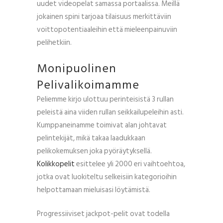
uudet videopelat samassa portaalissa. Meillä
jokainen spini tarjoaa tilaisuus merkittäviin
voittopotentiaaleihin että mieleenpainuviin
pelihetkiin.
Monipuolinen
Pelivalikoimamme
Peliemme kirjo ulottuu perinteisistä 3 rullan
peleistä aina viiden rullan seikkailupeleihin asti.
Kumppaneinamme toimivat alan johtavat
pelintekijät, mikä takaa laadukkaan
pelikokemuksen joka pyöräytyksellä.
Kolikkopelit
esittelee yli 2000 eri vaihtoehtoa,
jotka ovat luokiteltu selkeisiin kategorioihin
helpottamaan mieluisasi löytämistä.
Progressiiviset jackpot-pelit ovat todella