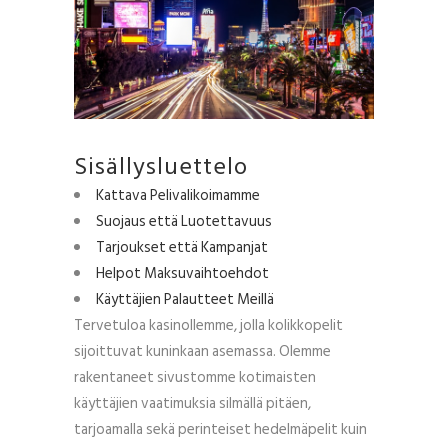
Sisällysluettelo
Kattava Pelivalikoimamme
Suojaus että Luotettavuus
Tarjoukset että Kampanjat
Helpot Maksuvaihtoehdot
Käyttäjien Palautteet Meillä
Tervetuloa kasinollemme, jolla kolikkopelit
sijoittuvat kuninkaan asemassa. Olemme
rakentaneet sivustomme kotimaisten
käyttäjien vaatimuksia silmällä pitäen,
tarjoamalla sekä perinteiset hedelmäpelit kuin