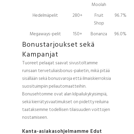
Moolah
Hedelmäpelit
280+
Fruit
96.7%
Shop
Megaways-pelit
150+
Bonanza
96.0%
Bonustarjoukset sekä
Kampanjat
Tuoreet pelaajat saavat sivustoltamme
runsaan tervetuliaisbonus-paketin, mikä pitää
sisällään sekä bonusvaroja että ilmaiskierroksia
suosituimpiin peliautomaatteihin.
Bonusehtomme ovat alan kilpailukykyisimpiä,
sekä kierrätysvaatimukset on pidetty reiluina
taataksemme todellisen tilaisuuden voittojen
nostamiseen.
Kanta-asiakasohjelmamme Edut