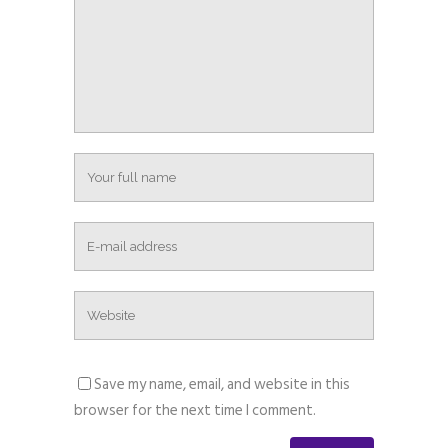
Save my name, email, and website in this
browser for the next time I comment.