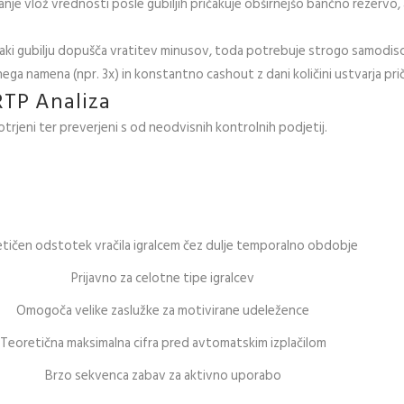
je vlož vrednosti posle gubiljih pričakuje obširnejšo bančno rezervo,
ki gubilju dopušča vratitev minusov, toda potrebuje strogo samodiscip
ga namena (npr. 3x) in konstantno cashout z dani količini ustvarja pri
RTP Analiza
rjeni ter preverjeni s od neodvisnih kontrolnih podjetij.
tičen odstotek vračila igralcem čez dulje temporalno obdobje
Prijavno za celotne tipe igralcev
Omogoča velike zaslužke za motivirane udeležence
Teoretična maksimalna cifra pred avtomatskim izplačilom
Brzo sekvenca zabav za aktivno uporabo