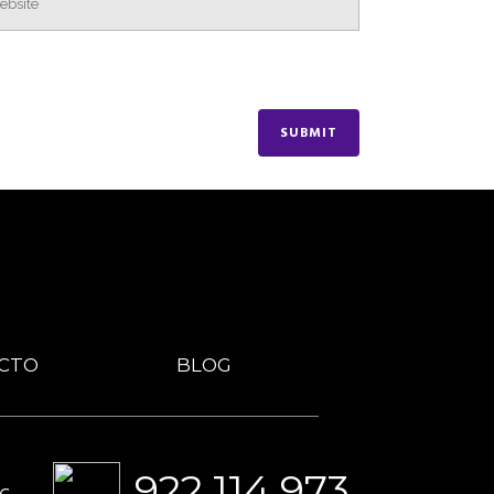
CTO
BLOG
922 114 973