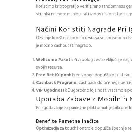
Koristimo kriptografijo verifizirano randomness gene
stranka ne more manipulirati izidov nakon startu igr
Načini Koristiti Nagrade Pri 
Ozvanje korištenja promo resursa so sposobno dram
je možno cashoutati nagrado.
Wellcome Paketi:
Prvi polog često vključuje nagr
svojih resursa.
Free Bet Kuponi:
Free vpoge dopuščajo testiranja
Cashback Programi:
Cashback določenega percent
VIP Ugodnosti:
Dugoročno lojalnost vracamo z po
Uporaba Zabave z Mobilnih 
Prilagođavanje za pametne platformah je bila predno
Benefite Pametne Inačice
Optimizacija za touch kontrole dopušča špetnije rea