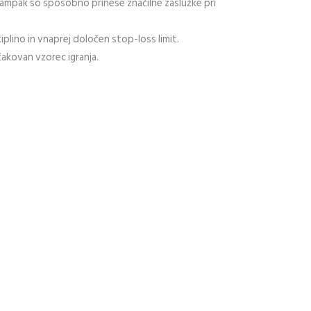
 ampak so sposobno prinese značilne zaslužke pri
lino in vnaprej določen stop-loss limit.
čakovan vzorec igranja.