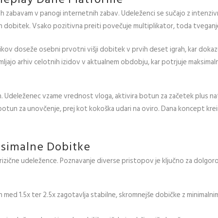
sh zabavam v panogi internetnih zabav. Udeleženci se sučajo z intenziv
 dobitek. Vsako pozitivna preiti povečuje multiplikator, toda tveganj
ikov doseže osebni prvotni višji dobitek v prvih deset igrah, kar do
jajo arhiv celotnih izidov v aktualnem obdobju, kar potrjuje maksima
 Udeleženec vzame vrednost vloga, aktivira botun za začetek plus na
 botun za unovčenje, prej kot kokoška udari na oviro. Dana koncept kre
ksimalne Dobitke
t rizične udeležence. Poznavanje diverse pristopov je ključno za dolgo
jih med 1.5x ter 2.5x zagotavlja stabilne, skromnejše dobičke z minimaln