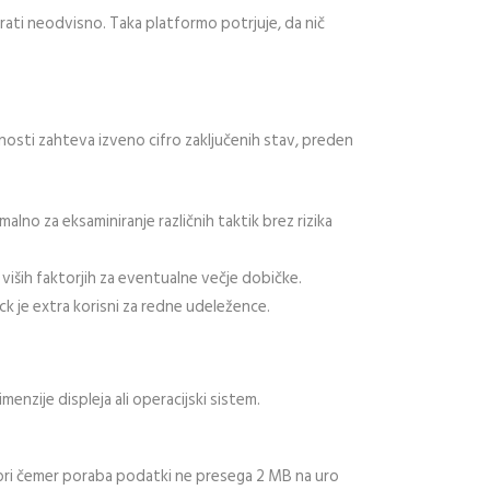
irati neodvisno. Taka platformo potrjuje, da nič
osti zahteva izveno cifro zaključenih stav, preden
no za eksaminiranje različnih taktik brez rizika
iših faktorjih za eventualne večje dobičke.
 je extra korisni za redne udeležence.
nzije displeja ali operacijski sistem.
, pri čemer poraba podatki ne presega 2 MB na uro