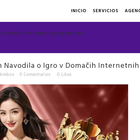
INICIO
SERVICIOS
AGEN
v Domačih Internetnih Igralnicah
 Navodila o Igro v Domačih Internetnih
kiebox
0 Comentarios
0
Likes