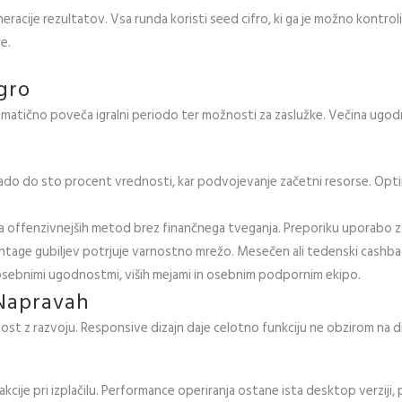
racije rezultatov. Vsa runda koristi seed cifro, ki ga je možno kontrol
e.
Igro
atično poveča igralni periodo ter možnosti za zaslužke. Večina ugodn
ado do sto procent vrednosti, kar podvojevanje začetni resorse. Optimal
 offenzivnejših metod brez finančnega tveganja. Preporiku uporabo z v
age gubiljev potrjuje varnostno mrežo. Mesečen ali tedenski cashback
sebnimi ugodnostmi, viših mejami in osebnim podpornim ekipo.
Napravah
st z razvoju. Responsive dizajn daje celotno funkciju ne obzirom na dime
kcije pri izplačilu. Performance operiranja ostane ista desktop verziji