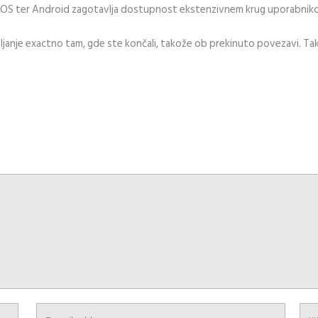
 iOS ter Android zagotavlja dostupnost ekstenzivnem krug uporabnik
janje exactno tam, gde ste končali, takože ob prekinuto povezavi. Tak