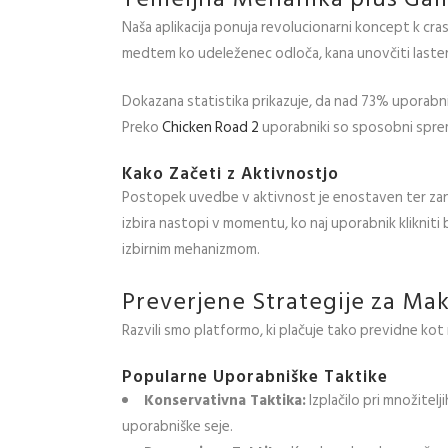
Naša aplikacija ponuja revolucionarni koncept k cra
medtem ko udeleženec odloča, kana unovčiti lasten
Dokazana statistika prikazuje, da nad 73% uporabn
Preko
Chicken Road 2
uporabniki so sposobni spreml
Kako Začeti z Aktivnostjo
Postopek uvedbe v aktivnost je enostaven ter zan.
izbira nastopi v momentu, ko naj uporabnik klikniti
izbirnim mehanizmom.
Preverjene Strategije za Ma
Razvili smo platformo, ki plačuje tako previdne ko
Popularne Uporabniške Taktike
Konservativna Taktika:
Izplačilo pri množitel
uporabniške seje.