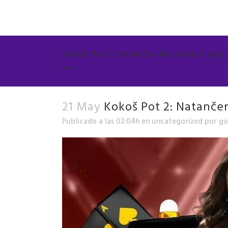
Kokoš Pot 2: Natančen Navodila o Igro 
21 May
Kokoš Pot 2: Natančen
Publicado a las 02:04h
en
uncategorized
por
go