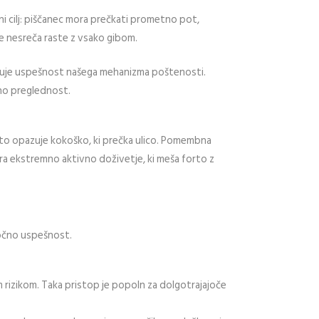
ni cilj: piščanec mora prečkati prometno pot,
e nesreča raste z vsako gibom.
kazuje uspešnost našega mehanizma poštenosti.
lno preglednost.
to opazuje kokoško, ki prečka ulico. Pomembna
ira ekstremno aktivno doživetje, ki meša forto z
ročno uspešnost.
im rizikom. Taka pristop je popoln za dolgotrajajoče