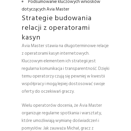
Podsumowanie kluczowych wniosków
dotyczących Avia Master
Strategie budowania
relacji z operatorami
kasyn
Avia Master stawia na długoterminowe relacje
z operatorami kasyn internetowych.
Kluczowym elementem ich strategii jest
regularna komunikacja i transparentność. Dzięki
temu operatorzy czują się pewniej w kwestii
współpracy i mogą lepiej dostosować swoje
oferty do oczekiwań graczy.
Wielu operatorów docenia, że Avia Master
organizuje regularne spotkania i warsztaty,
które umożliwiają wymianę doświadczeń i
pomysłów. Jak zauważa Michał, gracz z