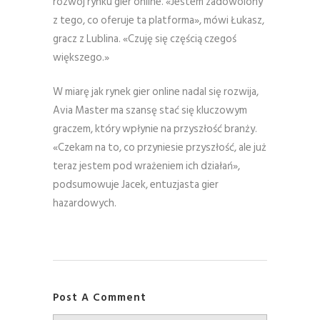
rozwój rynku gier online. «Jestem zadowolony
z tego, co oferuje ta platforma», mówi Łukasz,
gracz z Lublina. «Czuję się częścią czegoś
większego.»
W miarę jak rynek gier online nadal się rozwija,
Avia Master ma szansę stać się kluczowym
graczem, który wpłynie na przyszłość branży.
«Czekam na to, co przyniesie przyszłość, ale już
teraz jestem pod wrażeniem ich działań»,
podsumowuje Jacek, entuzjasta gier
hazardowych.
Post A Comment