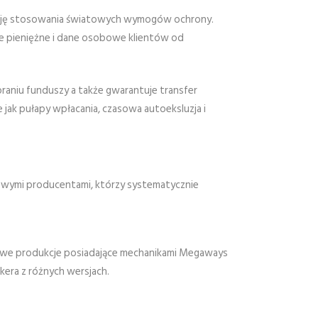
rancję stosowania światowych wymogów ochrony.
je pieniężne i dane osobowe klientów od
raniu funduszy a także gwarantuje transfer
jak pułapy wpłacania, czasowa autoeksluzja i
żowymi producentami, którzy systematycznie
 nowe produkcje posiadające mechanikami Megaways
okera z różnych wersjach.