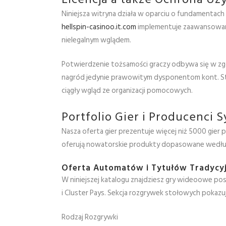
Niniejsza witryna działa w oparciu o fundamentac
hellspin-casinoo.it.com
implementuje zaawansowane 
nielegalnym wglądem.
Potwierdzenie tożsamości graczy odbywa się w zgo
nagród jedynie prawowitym dysponentom kont. Stos
ciągły wgląd ze organizacji pomocowych.
Portfolio Gier i Producenci
Nasza oferta gier prezentuje więcej niż 5000 gi
oferują nowatorskie produkty dopasowane wedłu
Oferta Automatów i Tytułów Tradycy
W niniejszej katalogu znajdziesz gry wideoowe p
i Cluster Pays. Sekcja rozgrywek stołowych pokazuje
Rodzaj Rozgrywki