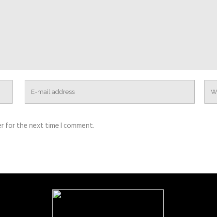
r for the next time I comment.