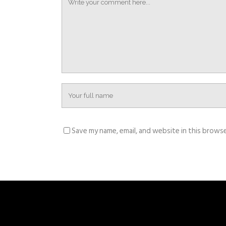
Save my name, email, and website in this browse