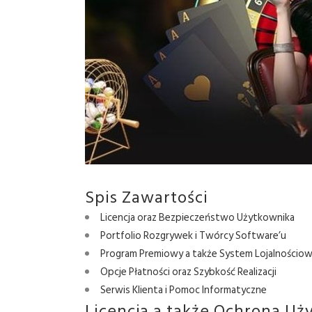
Spis Zawartości
Licencja oraz Bezpieczeństwo Użytkownika
Portfolio Rozgrywek i Twórcy Software’u
Program Premiowy a także System Lojalnościo
Opcje Płatności oraz Szybkość Realizacji
Serwis Klienta i Pomoc Informatyczne
Licencja a także Ochrona Uż