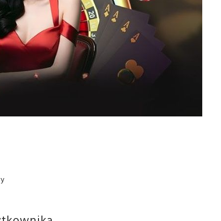
wy
ytkownika