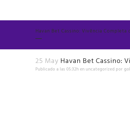
Havan Bet Cassino: Vivência Completa 
25 May
Havan Bet Cassino: V
Publicado a las 05:32h
en
uncategorized
por
go