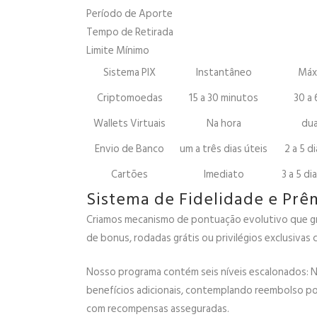
Período de Aporte
Tempo de Retirada
Limite Mínimo
Sistema PIX
Instantâneo
Máx
Criptomoedas
15 a 30 minutos
30 a
Wallets Virtuais
Na hora
dua
Envio de Banco
um a três dias úteis
2 a 5 d
Cartões
Imediato
3 a 5 di
Sistema de Fidelidade e Prê
Criamos mecanismo de pontuação evolutivo que gr
de bonus, rodadas grátis ou privilégios exclusiva
Nosso programa contém seis níveis escalonados: Nív
benefícios adicionais, contemplando reembolso po
com recompensas asseguradas.