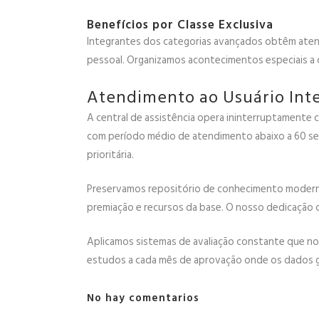
Benefícios por Classe Exclusiva
Integrantes dos categorias avançados obtêm atend
pessoal. Organizamos acontecimentos especiais a c
Atendimento ao Usuário Int
A central de assistência opera ininterruptamente c
com período médio de atendimento abaixo a 60 seg
prioritária.
Preservamos repositório de conhecimento moderna
premiação e recursos da base. O nosso dedicação c
Aplicamos sistemas de avaliação constante que nos
estudos a cada mês de aprovação onde os dados gu
No hay comentarios