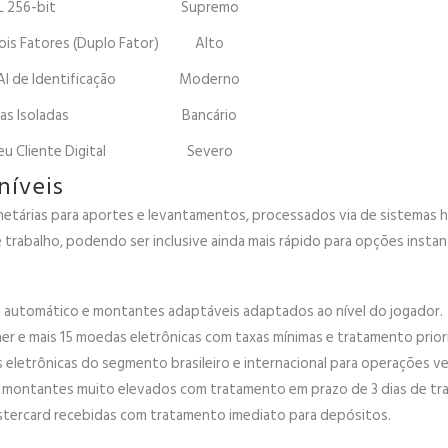
L 256-bit
Supremo
is Fatores (Duplo Fator)
Alto
I de Identificação
Moderno
as Isoladas
Bancário
u Cliente Digital
Severo
níveis
netárias para aportes e levantamentos, processados via de sistemas
 trabalho, podendo ser inclusive ainda mais rápido para opções insta
o automático e montantes adaptáveis adaptados ao nível do jogador.
er e mais 15 moedas eletrônicas com taxas mínimas e tratamento priori
 eletrônicas do segmento brasileiro e internacional para operações ve
 montantes muito elevados com tratamento em prazo de 3 dias de tra
stercard recebidas com tratamento imediato para depósitos.