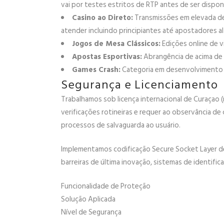
vai por testes estritos de RTP antes de ser disponi
Casino ao Direto:
Transmissões em elevada def
atender incluindo principiantes até apostadores al
Jogos de Mesa Clássicos:
Edições online de vi
Apostas Esportivas:
Abrangência de acima de 
Games Crash:
Categoria em desenvolvimento a
Segurança e Licenciamento
Trabalhamos sob licença internacional de Curaçao (
verificações rotineiras e requer ao observância d
processos de salvaguarda ao usuário.
Implementamos codificação Secure Socket Layer de 
barreiras de última inovação, sistemas de identif
Funcionalidade de Proteção
Solução Aplicada
Nível de Segurança