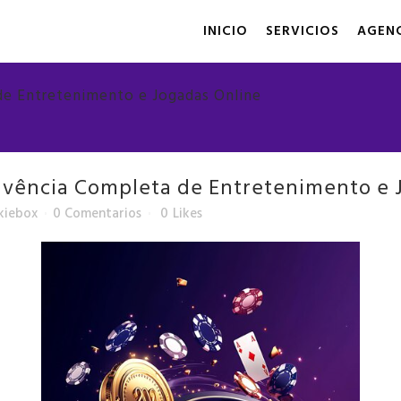
INICIO
SERVICIOS
AGEN
de Entretenimento e Jogadas Online
ivência Completa de Entretenimento e 
kiebox
0 Comentarios
0
Likes