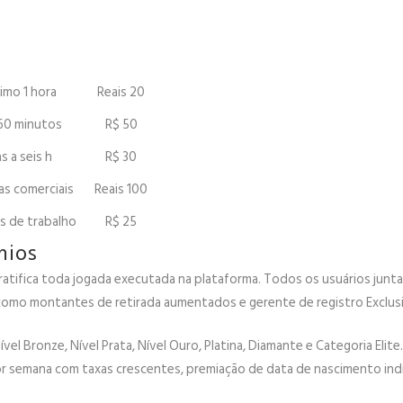
imo 1 hora
Reais 20
 60 minutos
R$ 50
s a seis h
R$ 30
ias comerciais
Reais 100
as de trabalho
R$ 25
mios
atifica toda jogada executada na plataforma. Todos os usuários ju
s como montantes de retirada aumentados e gerente de registro Exclus
el Bronze, Nível Prata, Nível Ouro, Platina, Diamante e Categoria Eli
r semana com taxas crescentes, premiação de data de nascimento indi