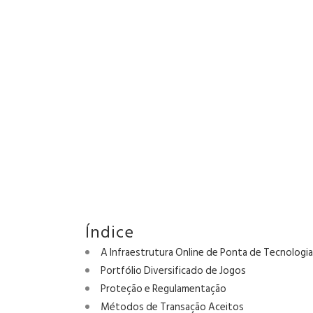
Índice
A Infraestrutura Online de Ponta de Tecnologia
Portfólio Diversificado de Jogos
Proteção e Regulamentação
Métodos de Transação Aceitos