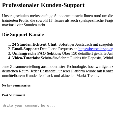
Professionaler Kunden-Support
Unser geschultes mehrsprachige Supportteam steht Ihnen rund um die
trainierten Profis, die sowohl IT- Issues als auch spielspezifische Fr
maximal vier Stunden steht.
Die Support-Kanäle
24 Stunden Echtzeit-Chat:
Sofortiger Austausch mit ausgebild
Email-Support:
Detaillierte Requests an
https://bestseller-spie
Umfangreiche FAQ-Sektion:
Über 150 detailliert geklärte A
Video-Tutorials:
Schritt-für-Schritt Guides für Deposits, With
Jene Zusammenstellung aus modernster Technologie, hochwertigem Sp
deutschen Raum. Jeder Bestandteil unserer Platform wurde mit Konzen
unmittelbarem Kundenfeedback und aktuellen Markt-Trends.
No hay comentarios
Post A Comment