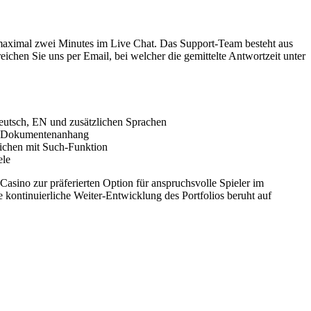
 maximal zwei Minutes im Live Chat. Das Support-Team besteht aus
reichen Sie uns per Email, bei welcher die gemittelte Antwortzeit unter
 Deutsch, EN und zusätzlichen Sprachen
nd Dokumentenanhang
eichen mit Such-Funktion
ele
ino zur präferierten Option für anspruchsvolle Spieler im
 kontinuierliche Weiter-Entwicklung des Portfolios beruht auf