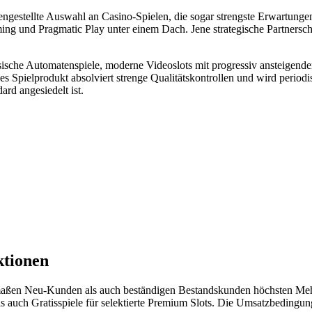
ngestellte Auswahl an Casino-Spielen, die sogar strengste Erwartunge
 und Pragmatic Play unter einem Dach. Jene strategische Partnerschaf
ssische Automatenspiele, moderne Videoslots mit progressiv ansteigend
es Spielprodukt absolviert strenge Qualitätskontrollen und wird period
ard angesiedelt ist.
ktionen
rmaßen Neu-Kunden als auch beständigen Bestandskunden höchsten Mehr
 auch Gratisspiele für selektierte Premium Slots. Die Umsatzbedingung