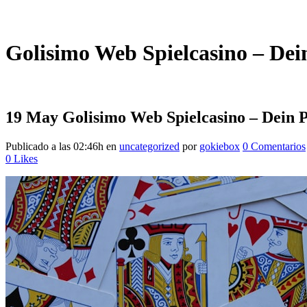
Golisimo Web Spielcasino – Dein
19 May
Golisimo Web Spielcasino – Dein P
Publicado a las 02:46h
en
uncategorized
por
gokiebox
0 Comentarios
0
Likes