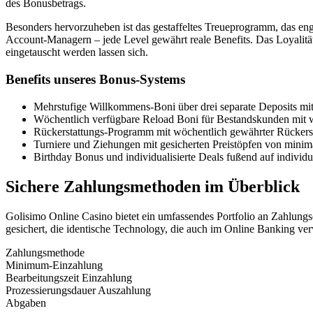
des Bonusbetrags.
Besonders hervorzuheben ist das gestaffeltes Treueprogramm, das eng
Account-Managern – jede Level gewährt reale Benefits. Das Loyalität
eingetauscht werden lassen sich.
Benefits unseres Bonus-Systems
Mehrstufige Willkommens-Boni über drei separate Deposits mi
Wöchentlich verfügbare Reload Boni für Bestandskunden mit
Rückerstattungs-Programm mit wöchentlich gewährter Rückersta
Turniere und Ziehungen mit gesicherten Preistöpfen von mini
Birthday Bonus und individualisierte Deals fußend auf indivi
Sichere Zahlungsmethoden im Überblick
Golisimo Online Casino bietet ein umfassendes Portfolio an Zahlun
gesichert, die identische Technology, die auch im Online Banking ve
Zahlungsmethode
Minimum-Einzahlung
Bearbeitungszeit Einzahlung
Prozessierungsdauer Auszahlung
Abgaben