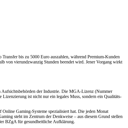
n pro Transfer bis zu 5000 Euro auszahlen, während Premium-Kunden
rhalb von vierundzwanzig Stunden beendet wird. Jener Vorgang wirkt
sten Aufsichtsbehörden der Industrie. Die MGA-Lizenz (Nummer
izenzierung ist nicht nur ein legales Muss, sondern ein Qualitäts-
f Online Gaming-Systeme spezialisiert hat. Die jeden Monat
 Gaming steht im Zentrum der Denkweise – aus diesem Grund stellen
 der BZgA für gesundheitliche Aufklärung.