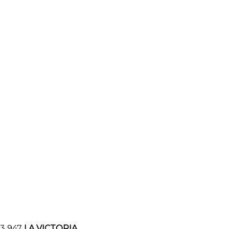
03 947
LA VICTORIA