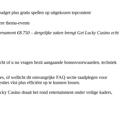
get plus gratis spellen op uitgekozen topcontent
ere thema-events
rnament €8.750 – dergelijke zaken brengt Get Lucky Casino echt
cht of u nu vragen bezit aangaande bonusvoorwaarden, techniek
es, of wellicht dit omvangrijke FAQ sectie raadplegen voor
es vlot plus efficiënt op te kunnen lossen.
cky Casino draait het rond entertainment onder veilige kaders,