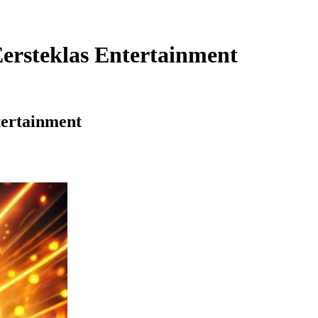
ersteklas Entertainment
tertainment