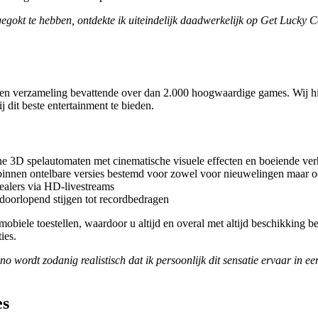
gegokt te hebben, ontdekte ik uiteindelijk daadwerkelijk op Get Lucky 
zen verzameling bevattende over dan 2.000 hoogwaardige games. Wij hi
dit beste entertainment te bieden.
e 3D spelautomaten met cinematische visuele effecten en boeiende ver
 binnen ontelbare versies bestemd voor zowel voor nieuwelingen maar 
ealers via HD-livestreams
doorlopend stijgen tot recordbedragen
obiele toestellen, waardoor u altijd en overal met altijd beschikking 
ies.
no wordt zodanig realistisch dat ik persoonlijk dit sensatie ervaar in e
es