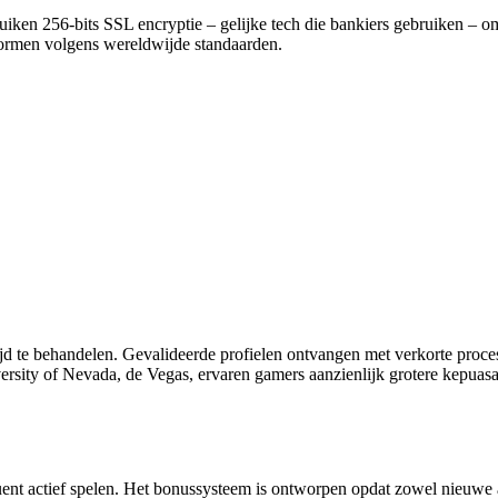
ruiken 256-bits SSL encryptie – gelijke tech die bankiers gebruiken –
y normen volgens wereldwijde standaarden.
ijd te behandelen. Gevalideerde profielen ontvangen met verkorte proce
ersity of Nevada, de Vegas, ervaren gamers aanzienlijk grotere kepuasa
ent actief spelen. Het bonussysteem is ontworpen opdat zowel nieuwe al