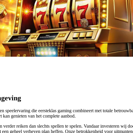
mgeving
en speelervaring die eersteklas gaming combineert met totale betrouwba
hart kan genieten van het complete aanbod.
verder reiken dan slechts spellen te spelen. Vandaar investeren wij d
een geheel verheven plan heffen. Onze betrokkenheid voor uitmuntendheid