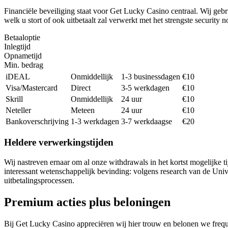
Financiële beveiliging staat voor Get Lucky Casino centraal. Wij geb
welk u stort of ook uitbetaalt zal verwerkt met het strengste securit
Betaaloptie
Inlegtijd
Opnametijd
Min. bedrag
iDEAL
Onmiddellijk
1-3 businessdagen
€10
Visa/Mastercard
Direct
3-5 werkdagen
€10
Skrill
Onmiddellijk
24 uur
€10
Neteller
Meteen
24 uur
€10
Bankoverschrijving
1-3 werkdagen
3-7 werkdaagse
€20
Heldere verwerkingstijden
Wij nastreven ernaar om al onze withdrawals in het kortst mogelijke t
interessant wetenschappelijk bevinding: volgens research van de Univ
uitbetalingsprocessen.
Premium acties plus beloningen
Bij Get Lucky Casino appreciëren wij hier trouw en belonen we frequ