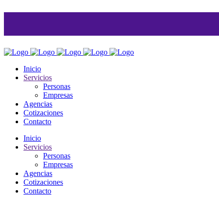
Inicio
Servicios
Personas
Empresas
Agencias
Cotizaciones
Contacto
Inicio
Servicios
Personas
Empresas
Agencias
Cotizaciones
Contacto