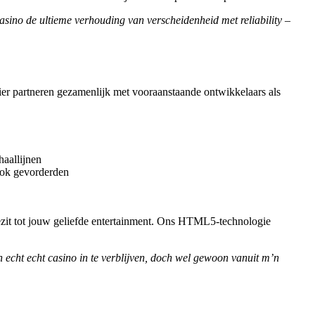
Casino de ultieme verhouding van verscheidenheid met reliability –
er partneren gezamenlijk met vooraanstaande ontwikkelaars als
haallijnen
ook gevorderden
bezit tot jouw geliefde entertainment. Ons HTML5-technologie
en echt echt casino in te verblijven, doch wel gewoon vanuit m’n