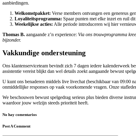
aanbiedingen.
Welkomstpakket:
Verse members ontvangen een genereus gener
Loyaliteitsprogramma:
Spaar punten met elke inzet en ruil di
Weekelijkse acties:
Alle periode introduceren wij hier vernieu
Thomas B.
aangaande z’n experience:
Via ons trouwprogramma kreeg
bijzonder.
Vakkundige ondersteuning
Ons klantenserviceteam bevindt zich 7 dagen iedere kalenderweek b
assistentie vereist blijkt dan wel details zoekt aangaande bewust spelg
U kunt ons benaderen middels live livechat (beschikbaar van 09:00 na
onmiddellijke responses op vaak voorkomende vragen. Onze stafleden 
We beschouwen bewust spelgedrag serieus plus bieden diverse instrumen
waardoor jouw welzijn steeds prioriteit heeft.
No hay comentarios
Post A Comment