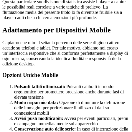
Questa particolare suddivisione di statistica assiste i player a capire
le possibilità reali correlate a varie tattiche di prelievo. La
fluttuazione media del presente titolo lo fa diventare fruibile sia a
player cauti che a chi cerca emozioni più profonde.
Adattamento per Dispositivi Mobile
Capiamo che oltre il settanta percento delle serie di gioco attivo
accade su telefoni e tablet. Per tale motivo, abbiamo noi creato
un’interfaccia responsive che si conforma perfettamente a display di
ogni misura, conservando la identica fluidità e responsività della
edizione desktop.
Opzioni Uniche Mobile
Pulsanti tattili ottimizzati:
Pulsanti calibrati in modo
ergonomico per promettere precisione anche durante fasi di
elevata tensione
Modo risparmio data:
Opzione di diminuire la definizione
delle immagini per perfezionare il utilizzo di dati su
connessioni mobili
Avvisi push modificabili:
Avvisi per eventi particolari, premi
e campagne immediatamente sul apparecchio
Conservazione auto delle serie:
In caso di interruzione della