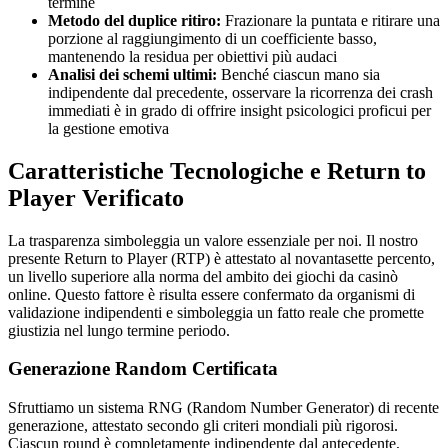
termine
Metodo del duplice ritiro:
Frazionare la puntata e ritirare una
porzione al raggiungimento di un coefficiente basso,
mantenendo la residua per obiettivi più audaci
Analisi dei schemi ultimi:
Benché ciascun mano sia
indipendente dal precedente, osservare la ricorrenza dei crash
immediati è in grado di offrire insight psicologici proficui per
la gestione emotiva
Caratteristiche Tecnologiche e Return to
Player Verificato
La trasparenza simboleggia un valore essenziale per noi. Il nostro
presente Return to Player (RTP) è attestato al novantasette percento,
un livello superiore alla norma del ambito dei giochi da casinò
online. Questo fattore è risulta essere confermato da organismi di
validazione indipendenti e simboleggia un fatto reale che promette
giustizia nel lungo termine periodo.
Generazione Random Certificata
Sfruttiamo un sistema RNG (Random Number Generator) di recente
generazione, attestato secondo gli criteri mondiali più rigorosi.
Ciascun round è completamente indipendente dal antecedente,