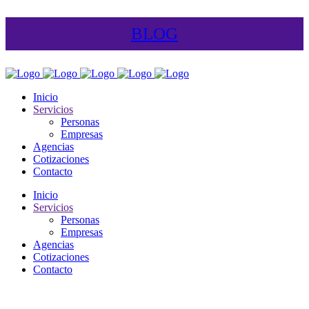
BLOG
Inicio
Servicios
Personas
Empresas
Agencias
Cotizaciones
Contacto
Inicio
Servicios
Personas
Empresas
Agencias
Cotizaciones
Contacto