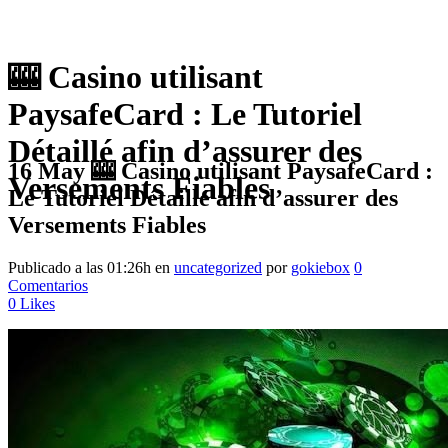
🎰 Casino utilisant
PaysafeCard : Le Tutoriel
Détaillé afin d’assurer des
16 May
🎰 Casino utilisant PaysafeCard :
Versements Fiables
Le Tutoriel Détaillé afin d’assurer des
Versements Fiables
Publicado a las 01:26h
en
uncategorized
por
gokiebox
0
Comentarios
0
Likes