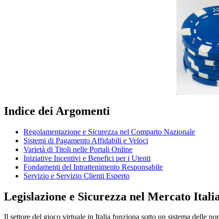
Indice dei Argomenti
Regolamentazione e Sicurezza nel Comparto Nazionale
Sistemi di Pagamento Affidabili e Veloci
Varietà di Titoli nelle Portali Online
Iniziative Incentivi e Benefici per i Utenti
Fondamenti del Intrattenimento Responsabile
Servizio e Servizio Clienti Esperto
Legislazione e Sicurezza nel Mercato Itali
Il settore del gioco virtuale in Italia funziona sotto un sistema d