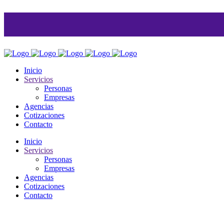
Inicio
Servicios
Personas
Empresas
Agencias
Cotizaciones
Contacto
Inicio
Servicios
Personas
Empresas
Agencias
Cotizaciones
Contacto