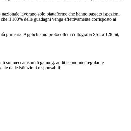
ato nazionale lavorano solo piattaforme che hanno passato ispezioni
sce che il 100% delle guadagni venga effettivamente corrisposto ai
tà primaria. Applichiamo protocolli di crittografia SSL a 128 bit,
tanti sui meccanismi di gaming, audit economici regolari e
nte dalle istituzioni responsabili.