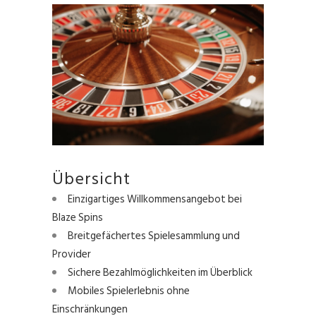
Übersicht
Einzigartiges Willkommensangebot bei
Blaze Spins
Breitgefächertes Spielesammlung und
Provider
Sichere Bezahlmöglichkeiten im Überblick
Mobiles Spielerlebnis ohne
Einschränkungen