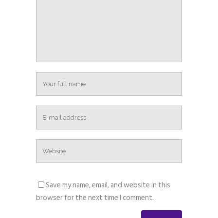
Save my name, email, and website in this
browser for the next time I comment.