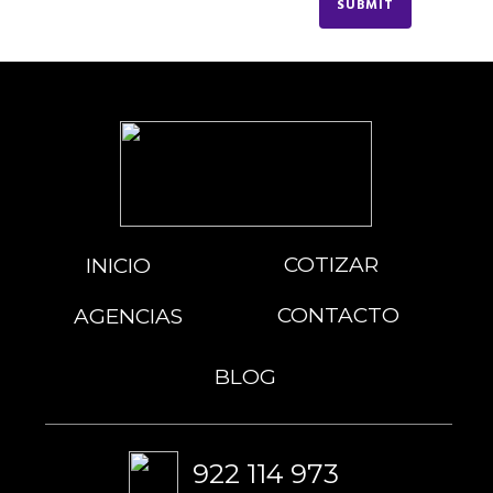
COTIZAR
INICIO
CONTACTO
AGENCIAS
BLOG
922 114 973