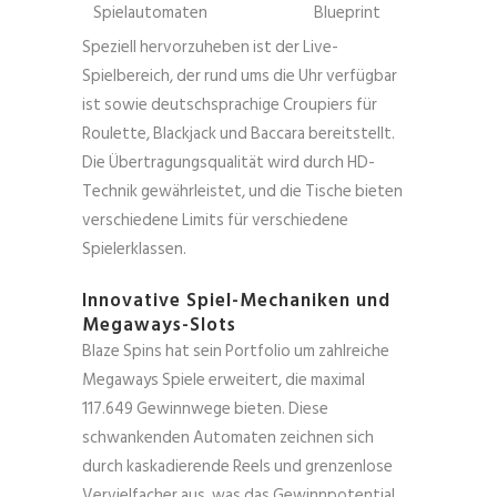
Spielautomaten
Blueprint
Speziell hervorzuheben ist der Live-
Spielbereich, der rund ums die Uhr verfügbar
ist sowie deutschsprachige Croupiers für
Roulette, Blackjack und Baccara bereitstellt.
Die Übertragungsqualität wird durch HD-
Technik gewährleistet, und die Tische bieten
verschiedene Limits für verschiedene
Spielerklassen.
Innovative Spiel-Mechaniken und
Megaways-Slots
Blaze Spins hat sein Portfolio um zahlreiche
Megaways Spiele erweitert, die maximal
117.649 Gewinnwege bieten. Diese
schwankenden Automaten zeichnen sich
durch kaskadierende Reels und grenzenlose
Vervielfacher aus, was das Gewinnpotential