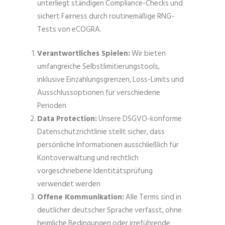
unterliegt ständigen Compliance-Checks und
sichert Fairness durch routinemäßige RNG-
Tests von eCOGRA.
Verantwortliches Spielen:
Wir bieten
umfangreiche Selbstlimitierungstools,
inklusive Einzahlungsgrenzen, Loss-Limits und
Ausschlussoptionen für verschiedene
Perioden
Data Protection:
Unsere DSGVO-konforme
Datenschutzrichtlinie stellt sicher, dass
persönliche Informationen ausschließlich für
Kontoverwaltung und rechtlich
vorgeschriebene Identitätsprüfung
verwendet werden
Offene Kommunikation:
Alle Terms sind in
deutlicher deutscher Sprache verfasst, ohne
heimliche Bedingungen oder irreführende