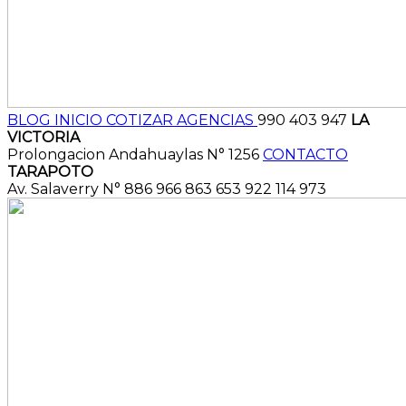
BLOG
INICIO
COTIZAR
AGENCIAS
990 403 947
LA
VICTORIA
Prolongacion Andahuaylas N° 1256
CONTACTO
TARAPOTO
Av. Salaverry N° 886
966 863 653
922 114 973