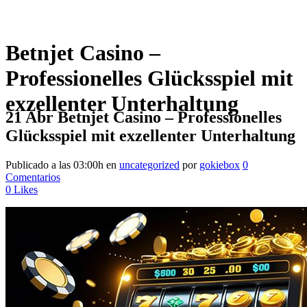
Betnjet Casino –
Professionelles Glücksspiel mit
exzellenter Unterhaltung
21 Abr
Betnjet Casino – Professionelles
Glücksspiel mit exzellenter Unterhaltung
Publicado a las 03:00h
en
uncategorized
por
gokiebox
0
Comentarios
0
Likes