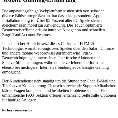
Die anpassungsfähige Webplattform justiert sich von selbst an
diverse Bildschirmgrößen an, bar dass eine gesonderte App-
Installation nötig ist. Über 95 Prozent aller PC-Spiele stehen
gleichermaßen mobil zur Anwendung. Die Touch-optimierte
Benutzeroberfläche erlaubt intuitive Navigation und schnellen
Zugriff auf Account-Features.
In technischer Hinsicht setzt dieses Casino auf HTML5-
Technologie, womit reibungsloses Spielen über den Safari, Chrome
und andere mobile Webbrowser garantiert wird. Push-
Benachrichtigungen unterrichten über frische Aktionen und
Spielveröffentlichungen, während die verfeinerte Performance
ebenso bei niedrigerer Internetverbindung zuverlässiges Gaming
ermöglicht.
Der Kundendienst steht ständig um die Stunde per Chat, E-Mail und
Telefon zur Kontaktierung. Deutsch sprechende Support-Mitarbeiter
klären Fragen kompetent und bearbeiten Probleme schnell. Eine
umfangreiche FAQ-Sektion offeriert ergänzend Selbsthilfe-Optionen
für häufige Anliegen.
No hay comentarios