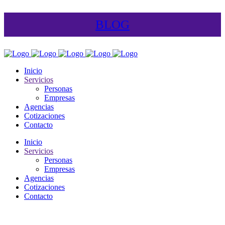
BLOG
Inicio
Servicios
Personas
Empresas
Agencias
Cotizaciones
Contacto
Inicio
Servicios
Personas
Empresas
Agencias
Cotizaciones
Contacto