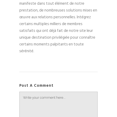
manifeste dans tout élément de notre
prestation, de nombreuses solutions mises en
œuvre aux relations personnelles. Intégrez
certains multiples milliers de membres
satisfaits qui ont déjà fait de notre site leur
unique destination privilégiée pour connaître
certains moments palpitants en toute
sérénité.
Post A Comment