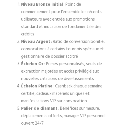
Niveau Bronze initial
: Point de
commencement pour l’ensemble les récents
utilisateurs avec entrée aux promotions
standard et mutation de fondamentale des
crédits
Niveau Argent
: Ratio de conversion bonifié,
convocations à certains tournois spéciaux et
gestionnaire de dossier attitré
Échelon Or
: Primes personnalisés, seuils de
extraction majorées et accès privilégié aux
nouvelles créations de divertissements
Échelon Platine
: Cashback chaque semaine
certifié, cadeaux matériels uniques et
manifestations VIP sur convocation
Palier de diamant
: Bénéfices sur mesure,
déplacements offerts, manager VIP personnel
ouvert 24/7