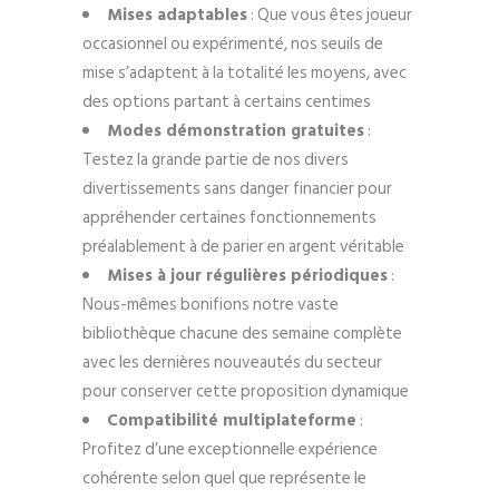
Mises adaptables
: Que vous êtes joueur
occasionnel ou expérimenté, nos seuils de
mise s’adaptent à la totalité les moyens, avec
des options partant à certains centimes
Modes démonstration gratuites
:
Testez la grande partie de nos divers
divertissements sans danger financier pour
appréhender certaines fonctionnements
préalablement à de parier en argent véritable
Mises à jour régulières périodiques
:
Nous-mêmes bonifions notre vaste
bibliothèque chacune des semaine complète
avec les dernières nouveautés du secteur
pour conserver cette proposition dynamique
Compatibilité multiplateforme
:
Profitez d’une exceptionnelle expérience
cohérente selon quel que représente le