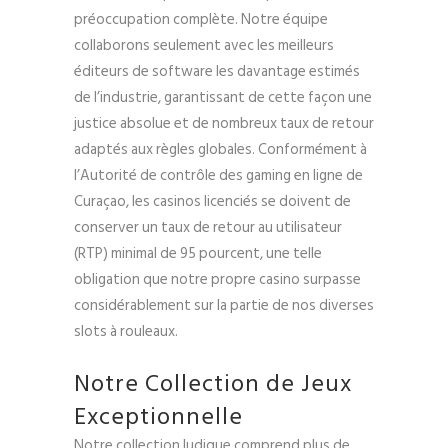
préoccupation complète. Notre équipe
collaborons seulement avec les meilleurs
éditeurs de software les davantage estimés
de l’industrie, garantissant de cette façon une
justice absolue et de nombreux taux de retour
adaptés aux règles globales. Conformément à
l’Autorité de contrôle des gaming en ligne de
Curaçao, les casinos licenciés se doivent de
conserver un taux de retour au utilisateur
(RTP) minimal de 95 pourcent, une telle
obligation que notre propre casino surpasse
considérablement sur la partie de nos diverses
slots à rouleaux.
Notre Collection de Jeux
Exceptionnelle
Notre collection ludique comprend plus de