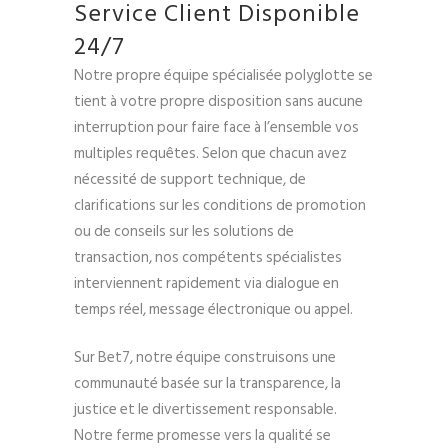
Service Client Disponible
24/7
Notre propre équipe spécialisée polyglotte se
tient à votre propre disposition sans aucune
interruption pour faire face à l’ensemble vos
multiples requêtes. Selon que chacun avez
nécessité de support technique, de
clarifications sur les conditions de promotion
ou de conseils sur les solutions de
transaction, nos compétents spécialistes
interviennent rapidement via dialogue en
temps réel, message électronique ou appel.
Sur Bet7, notre équipe construisons une
communauté basée sur la transparence, la
justice et le divertissement responsable.
Notre ferme promesse vers la qualité se