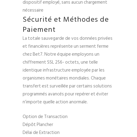
dispositif employé, sans aucun chargement
nécessaire
Sécurité et Méthodes de
Paiement
La totale sauvegarde de vos données privées
et financières représente un serment ferme
chez Bet7. Notre équipe employons un
chiffrement SSL 256- octets, une telle
identique infrastructure employée par les
organismes monétaires mondiales. Chaque
transfert est surveillée par certains solutions
programmés avancés pour repérer et éviter
n’importe quelle action anormale.
Option de Transaction
Dépôt Plancher
Délai de Extraction