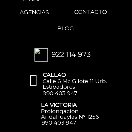
CONTACTO
AGENCIAS
BLOG
922 114 973
CALLAO
Calle 6 Mz G lote 11 Urb.
Estibadores
990 403 947
LA VICTORIA
Prolongacion
Andahuaylas N° 1256
990 403 947