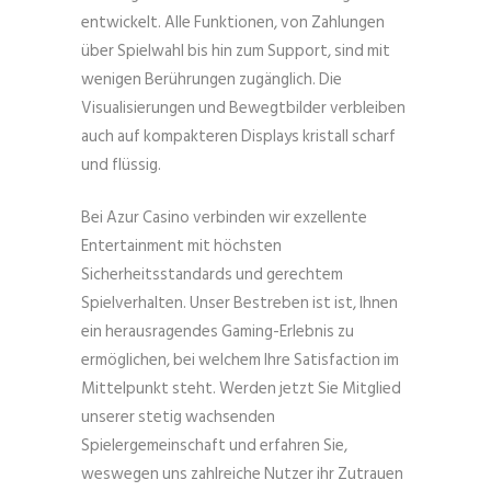
entwickelt. Alle Funktionen, von Zahlungen
über Spielwahl bis hin zum Support, sind mit
wenigen Berührungen zugänglich. Die
Visualisierungen und Bewegtbilder verbleiben
auch auf kompakteren Displays kristall scharf
und flüssig.
Bei Azur Casino verbinden wir exzellente
Entertainment mit höchsten
Sicherheitsstandards und gerechtem
Spielverhalten. Unser Bestreben ist ist, Ihnen
ein herausragendes Gaming-Erlebnis zu
ermöglichen, bei welchem Ihre Satisfaction im
Mittelpunkt steht. Werden jetzt Sie Mitglied
unserer stetig wachsenden
Spielergemeinschaft und erfahren Sie,
weswegen uns zahlreiche Nutzer ihr Zutrauen