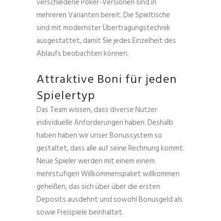
verschiedene Poker-Versionen sind in
mehreren Varianten bereit. Die Spieltische
sind mit modernster Übertragungstechnik
ausgestattet, damit Sie jedes Einzelheit des
Ablaufs beobachten können.
Attraktive Boni für jeden
Spielertyp
Das Team wissen, dass diverse Nutzer
individuelle Anforderungen haben. Deshalb
haben haben wir unser Bonussystem so
gestaltet, dass alle auf seine Rechnung kommt.
Neue Spieler werden mit einem einem
mehrstufigen Willkommenspaket willkommen
geheißen, das sich über über die ersten
Deposits ausdehnt und sowohl Bonusgeld als
sowie Freispiele beinhaltet.