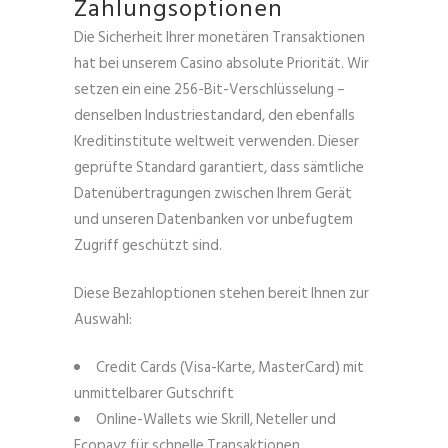
Zahlungsoptionen
Die Sicherheit Ihrer monetären Transaktionen
hat bei unserem Casino absolute Priorität. Wir
setzen ein eine 256-Bit-Verschlüsselung –
denselben Industriestandard, den ebenfalls
Kreditinstitute weltweit verwenden. Dieser
geprüfte Standard garantiert, dass sämtliche
Datenübertragungen zwischen Ihrem Gerät
und unseren Datenbanken vor unbefugtem
Zugriff geschützt sind.
Diese Bezahloptionen stehen bereit Ihnen zur
Auswahl:
Credit Cards (Visa-Karte, MasterCard) mit
unmittelbarer Gutschrift
Online-Wallets wie Skrill, Neteller und
Ecopayz für schnelle Transaktionen