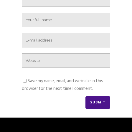
Save my name, email, and website in this
browser for the next time I comment.