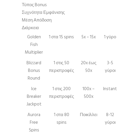
Τύπος Bonus
Συχνότητα Εμφάνισης
Μέση Απόδοση
Διάρκεια
Golden
1 στα 15 spins
5x – 15x
1 γύρο
Fish
Multiplier
Blizzard
1 στις 50
20x έως
3-5
Bonus
περιστροφές
50x
γύροι
Round
Ice
1 στις 200
100x –
Instant
Breaker
περιστροφές
500x
Jackpot
Aurora
1 στα 80
Ποικίλλει
8-12
Free
spins
γύροι
Spins