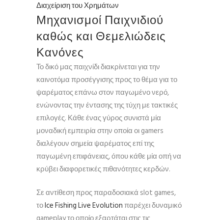
Διαχείριση του Χρημάτων
Μηχανισμοί Παιχνιδιού
καθώς και Θεμελιώδεις
Κανόνες
Το δικό μας παιχνίδι διακρίνεται για την
καινοτόμα προσέγγισης προς το θέμα για το
ψαρέματος επάνω στον παγωμένο νερό,
ενώνοντας την έντασης της τύχη με τακτικές
επιλογές. Κάθε ένας γύρος συνιστά μία
μοναδική εμπειρία στην οποία οι gamers
διαλέγουν σημεία ψαρέματος επί της
παγωμένη επιφάνειας, όπου κάθε μία οπή να
κρύβει διαφορετικές πιθανότητες κερδών.
Σε αντίθεση προς παραδοσιακά slot games,
το
Ice Fishing Live Evolution
παρέχει δυναμικό
gameplay το οποίο εξαρτάται στις τις