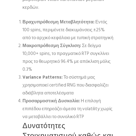
κερδών.
Βραχυπρόθεσμη Μεταβλητότητα:
Εντός
100 spins, περιμένετε διακυμάνσεις ±25%
από το αρχικό κεφάλαιο με τυπική στρατηγική
Μακροπρόθεσμη Σύγκλιση:
Σε δείγμα
10,000+ spins, το πραγματικό RTP συγκλίνει
προς το θεωρητικό 96.4% με απόκλιση μόλις
0.3%
Variance Patterns:
Το σύστημά μας
χρησιμοποιεί certified RNG που διασφαλίζει
αδιάβλητα αποτελέσματα
Προσαρμοστική Δυσκολία:
Η επιλογή
επιπέδου επηρεάζει άμεσα τη volatility χωρίς
να μεταβάλλει το συνολικό RTP
Δυνατότητες
Στοιχηματισμού καθώς και