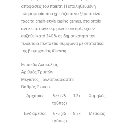
αποφάσεις του παίκτη. Η επαληθευμένη
πληροφορία που χρειάζεται να ξέρετε είναι
πως τα crash-style casino games, στα οποία
ανήκει το συγκεκριμένο concept, έχουν
αυξηθεί κατά 340% σε δημοτικότητα την
τελευταία πενταετία σύμφωνα με στατιστικά
της βιομηχανίας iGaming.
Επίπεδο Δυσκολίας
Αριθμός Τρυπών
Μέγιστος Πολλαπλασιαστής
Βαθμός Ρίσκου
Αρχάριος
5×5 (25
3.2x
Χαμηλός
τρύπες)
Ενδιάμεσος
6×6 (36
8.5x
Μεσαίος
τρύπες)