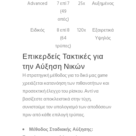
Advanced
7 επί 7
25x
Αυξημένος
(49
οπές)
Ειδικός
8 επί 8
120x
Εξαιρετικά
(64
Υψηλός
τρύπες)
Επικερδείς Τακτικές για
την Αύξηση Νικών
Η στρατηγική μέθοδος για το δικό μας game
χρειάζεται κατανόηση των πιθανοτήτων και
προσεκτική έλεγχο του ρίσκου. Αντί να
βασίζεστε αποκλειστικά στην τύχη,
συνιστούμε τον υπολογισμό των αποδόσεων
πριν από κάθε επιλογή τρύπας.
Μέθοδος Σταδιακής Αύξησης: