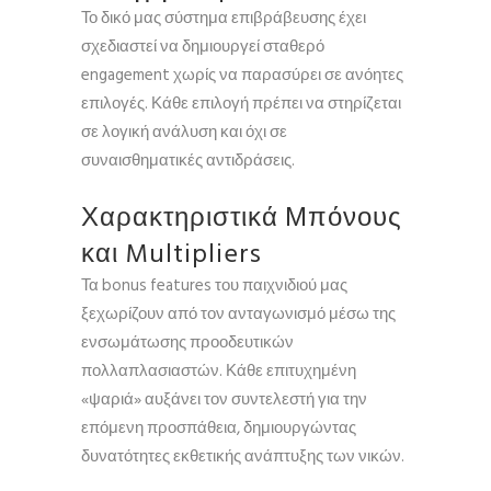
Το δικό μας σύστημα επιβράβευσης έχει
σχεδιαστεί να δημιουργεί σταθερό
engagement χωρίς να παρασύρει σε ανόητες
επιλογές. Κάθε επιλογή πρέπει να στηρίζεται
σε λογική ανάλυση και όχι σε
συναισθηματικές αντιδράσεις.
Χαρακτηριστικά Μπόνους
και Multipliers
Τα bonus features του παιχνιδιού μας
ξεχωρίζουν από τον ανταγωνισμό μέσω της
ενσωμάτωσης προοδευτικών
πολλαπλασιαστών. Κάθε επιτυχημένη
«ψαριά» αυξάνει τον συντελεστή για την
επόμενη προσπάθεια, δημιουργώντας
δυνατότητες εκθετικής ανάπτυξης των νικών.