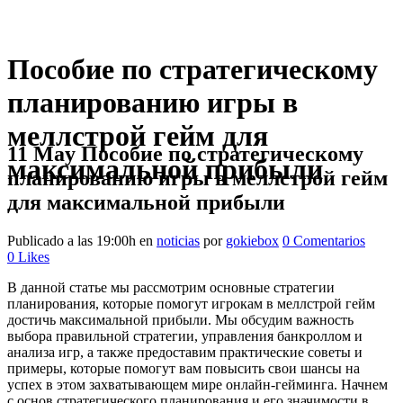
Пособие по стратегическому
планированию игры в
меллстрой гейм для
11 May
Пособие по стратегическому
максимальной прибыли
планированию игры в меллстрой гейм
для максимальной прибыли
Publicado a las 19:00h
en
noticias
por
gokiebox
0 Comentarios
0
Likes
В данной статье мы рассмотрим основные стратегии
планирования, которые помогут игрокам в меллстрой гейм
достичь максимальной прибыли. Мы обсудим важность
выбора правильной стратегии, управления банкроллом и
анализа игр, а также предоставим практические советы и
примеры, которые помогут вам повысить свои шансы на
успех в этом захватывающем мире онлайн-гейминга. Начнем
с основ стратегического планирования и его значимости в