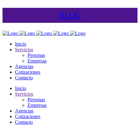
BLOG
Inicio
Servicios
Personas
Empresas
Agencias
Cotizaciones
Contacto
Inicio
Servicios
Personas
Empresas
Agencias
Cotizaciones
Contacto