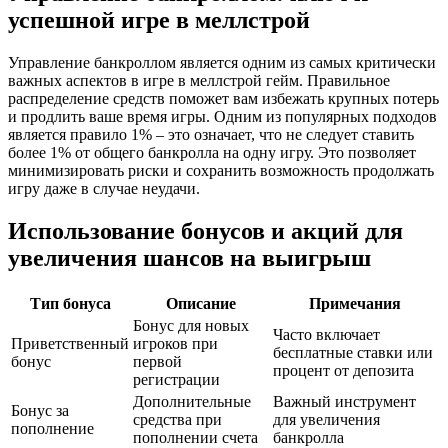
успешной игре в меллстрой
Управление банкроллом является одним из самых критически
важных аспектов в игре в меллстрой гейм. Правильное
распределение средств поможет вам избежать крупных потерь
и продлить ваше время игры. Одним из популярных подходов
является правило 1% – это означает, что не следует ставить
более 1% от общего банкролла на одну игру. Это позволяет
минимизировать риски и сохранить возможность продолжать
игру даже в случае неудачи.
Использование бонусов и акций для
увеличения шансов на выигрыш
Тип бонуса
Описание
Примечания
Бонус для новых
Часто включает
Приветственный
игроков при
бесплатные ставки или
бонус
первой
процент от депозита
регистрации
Дополнительные
Важный инструмент
Бонус за
средства при
для увеличения
пополнение
пополнении счета
банкролла