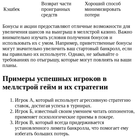
Возврат части
Хороший способ
Кэшбек
проигранных
минимизировать
средств
потери
Бонусы и акции предоставляют отличные возможности для
увеличения шансов на выигрыш в меллстрой казино. Важно
внимательно изучать условия получения бонусов и
использовать их с умом. Например, приветственные бонусы
могут значительно увеличить ваш стартовый банкролл, если
вы правильно их используете. Однако, не забывайте о
требованиях по отыгрышу, которые могут повлиять на ваши
планы.
Примеры успешных игроков в
меллстрой гейм и их стратегии
Игрок А, который использует агрессивную стратегию
ставок, достигая успеха в турнирах.
Игрок Б, известный своим умением читать оппонентов,
применяет психологические приемы в покере.
Игрок В, который всегда придерживается
установленного лимита банкролла, что помогает ему
избегать больших потерь.