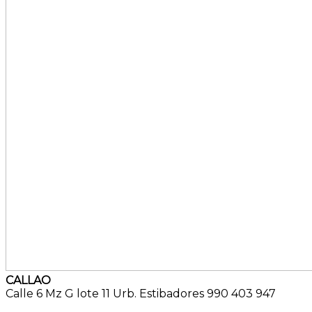
CALLAO
Calle 6 Mz G lote 11 Urb. Estibadores
990 403 947