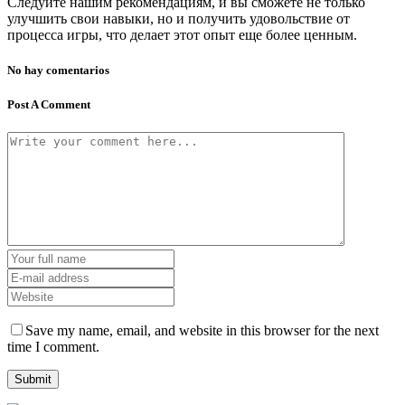
Следуйте нашим рекомендациям, и вы сможете не только
улучшить свои навыки, но и получить удовольствие от
процесса игры, что делает этот опыт еще более ценным.
No hay comentarios
Post A Comment
Save my name, email, and website in this browser for the next
time I comment.